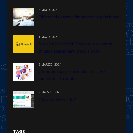
2 MAYO, 2021
Diferencia entre administrar y gestionar
1 MAYO, 2021
Instalar Power BI Desktop y crear tu
primer Dashboard paso a paso
3 MARZO, 2021
Cómo conseguir brand advocacy y
aumentar las ventas
2 MARZO, 2021
¿Qué es Power BI?
TAGS