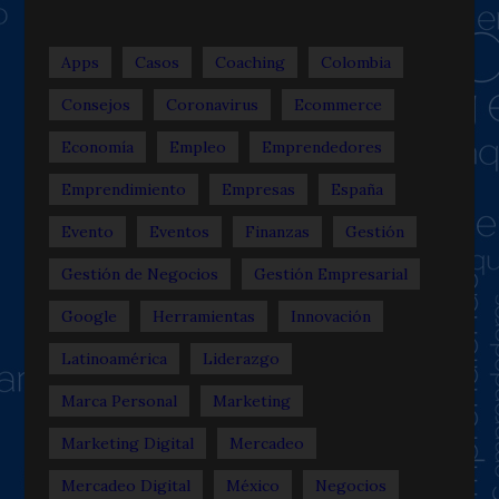
Apps
Casos
Coaching
Colombia
Consejos
Coronavirus
Ecommerce
Economía
Empleo
Emprendedores
Emprendimiento
Empresas
España
Evento
Eventos
Finanzas
Gestión
Gestión de Negocios
Gestión Empresarial
Google
Herramientas
Innovación
Latinoamérica
Liderazgo
Marca Personal
Marketing
Marketing Digital
Mercadeo
Mercadeo Digital
México
Negocios