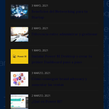
3 MAYO, 2021
Beneficios del Networking para tu
Startup
2 MAYO, 2021
Diferencia entre administrar y gestionar
1 MAYO, 2021
Instalar Power BI Desktop y crear tu
primer Dashboard paso a paso
3 MARZO, 2021
Cómo conseguir brand advocacy y
aumentar las ventas
2 MARZO, 2021
¿Qué es Power BI?