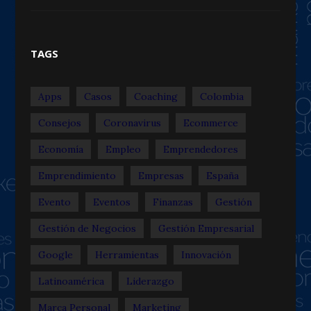
TAGS
Apps
Casos
Coaching
Colombia
Consejos
Coronavirus
Ecommerce
Economía
Empleo
Emprendedores
Emprendimiento
Empresas
España
Evento
Eventos
Finanzas
Gestión
Gestión de Negocios
Gestión Empresarial
Google
Herramientas
Innovación
Latinoamérica
Liderazgo
Marca Personal
Marketing