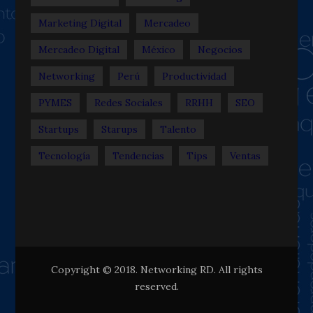
Marketing Digital
Mercadeo
Mercadeo Digital
México
Negocios
Networking
Perú
Productividad
PYMES
Redes Sociales
RRHH
SEO
Startups
Starups
Talento
Tecnología
Tendencias
Tips
Ventas
Copyright © 2018. Networking RD. All rights
reserved.