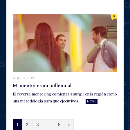
0
28 JULIO, 2019
Mi mentor es un millennial
El reverse mentoring comienza a surgir en la región como
una metodología para que ejecutivos…
MORE
N
1
2
3
…
5