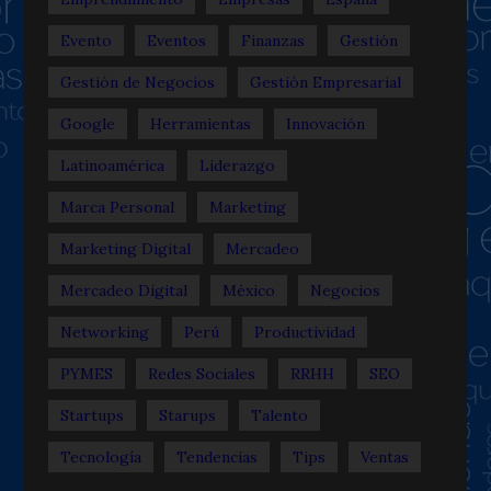
Evento
Eventos
Finanzas
Gestión
Gestión de Negocios
Gestión Empresarial
Google
Herramientas
Innovación
Latinoamérica
Liderazgo
Marca Personal
Marketing
Marketing Digital
Mercadeo
Mercadeo Digital
México
Negocios
Networking
Perú
Productividad
PYMES
Redes Sociales
RRHH
SEO
Startups
Starups
Talento
Tecnología
Tendencias
Tips
Ventas