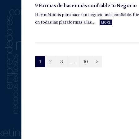
9 Formas de hacer más confiable tu Negocio
Hay métodos para hacer tu negocio más confiable. Pi
en todas las plataformas a las…
MORE
N
1
2
3
…
10
e
x
t