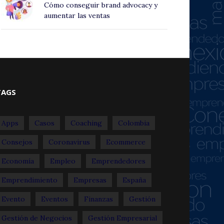
Cómo conseguir brand advocacy y
aumentar las ventas
TAGS
Apps
Casos
Coaching
Colombia
Consejos
Coronavirus
Ecommerce
Economía
Empleo
Emprendedores
Emprendimiento
Empresas
España
Evento
Eventos
Finanzas
Gestión
Gestión de Negocios
Gestión Empresarial