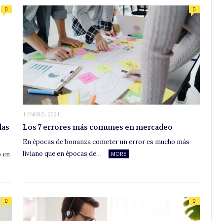
0
0
1 ENERO, 2021
las
Los 7 errores más comunes en mercadeo
En épocas de bonanza cometer un error es mucho más
liviano que en épocas de…
o en
MORE
0
0