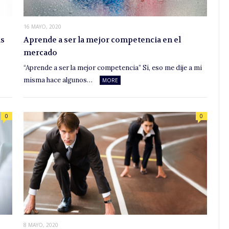
16 MAYO, 2020
as
Aprende a ser la mejor competencia en el
mercado
“Aprende a ser la mejor competencia” Sí, eso me dije a mi
misma hace algunos…
MORE
0
0
8 MAYO, 2020