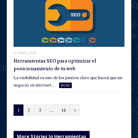
31 MAYO, 2020
Herramientas SEO para optimizar el
posicionamiento de tu web
La visibilidad es uno de los puntos clave que hacen que un
negocio en internet…
MORE
N
1
2
3
…
14
e
x
More Stories In Herramientas