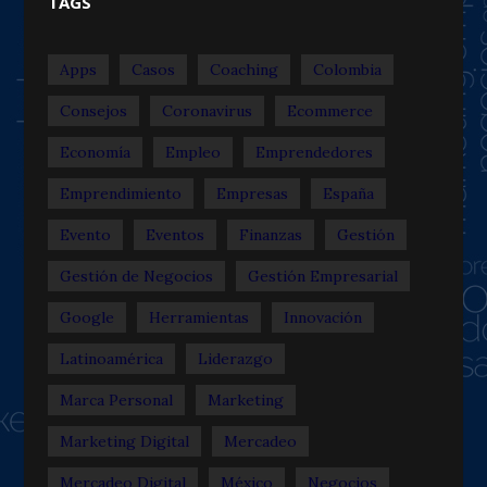
TAGS
Apps
Casos
Coaching
Colombia
Consejos
Coronavirus
Ecommerce
Economía
Empleo
Emprendedores
Emprendimiento
Empresas
España
Evento
Eventos
Finanzas
Gestión
Gestión de Negocios
Gestión Empresarial
Google
Herramientas
Innovación
Latinoamérica
Liderazgo
Marca Personal
Marketing
Marketing Digital
Mercadeo
Mercadeo Digital
México
Negocios