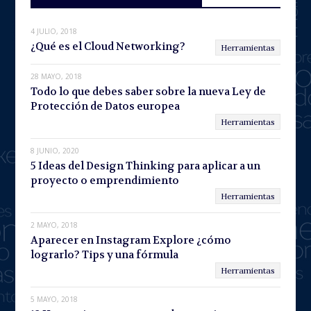
t
4 JULIO, 2018
¿Qué es el Cloud Networking?
Herramientas
28 MAYO, 2018
Todo lo que debes saber sobre la nueva Ley de
Protección de Datos europea
Herramientas
8 JUNIO, 2020
5 Ideas del Design Thinking para aplicar a un
proyecto o emprendimiento
Herramientas
2 MAYO, 2018
Aparecer en Instagram Explore ¿cómo
lograrlo? Tips y una fórmula
Herramientas
5 MAYO, 2018