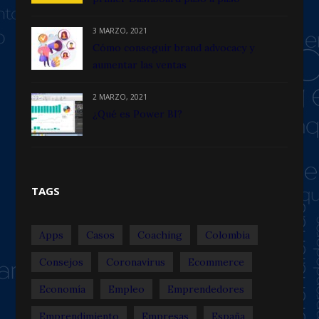
3 MARZO, 2021
Cómo conseguir brand advocacy y
aumentar las ventas
2 MARZO, 2021
¿Qué es Power BI?
TAGS
Apps
Casos
Coaching
Colombia
Consejos
Coronavirus
Ecommerce
Economía
Empleo
Emprendedores
Emprendimiento
Empresas
España