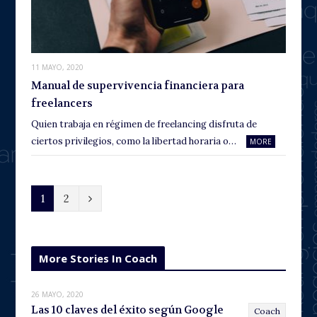
11 MAYO, 2020
Manual de supervivencia financiera para
freelancers
Quien trabaja en régimen de freelancing disfruta de
ciertos privilegios, como la libertad horaria o…
MORE
N
1
2
e
x
More Stories In Coach
t
26 MAYO, 2020
Las 10 claves del éxito según Google
Coach