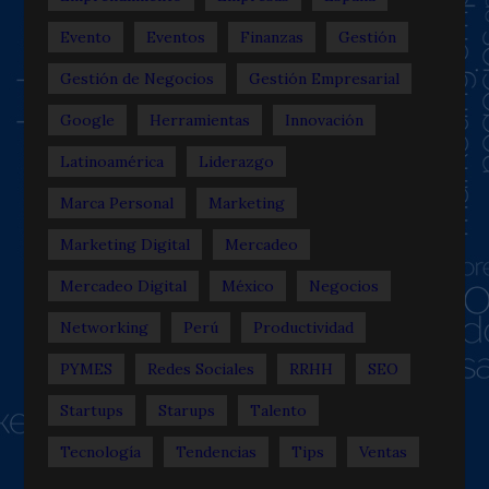
Evento
Eventos
Finanzas
Gestión
Gestión de Negocios
Gestión Empresarial
Google
Herramientas
Innovación
Latinoamérica
Liderazgo
Marca Personal
Marketing
Marketing Digital
Mercadeo
Mercadeo Digital
México
Negocios
Networking
Perú
Productividad
PYMES
Redes Sociales
RRHH
SEO
Startups
Starups
Talento
Tecnología
Tendencias
Tips
Ventas