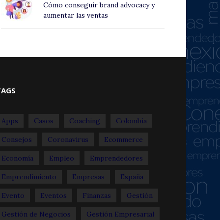
Cómo conseguir brand advocacy y
aumentar las ventas
TAGS
Apps
Casos
Coaching
Colombia
Consejos
Coronavirus
Ecommerce
Economía
Empleo
Emprendedores
Emprendimiento
Empresas
España
Evento
Eventos
Finanzas
Gestión
Gestión de Negocios
Gestión Empresarial