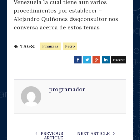
Venezuela la cual tiene aun varios
procedimientos por establecer –
Alejandro Quiñones @aqconsultor nos
conversa acerca de estos temas
TAGS:
Finanzas
Petro
more
F
T
G
L
a
w
o
i
c
i
o
n
e
t
g
k
programador
b
t
l
e
o
e
e
d
o
r
+
I
k
n
PREVIOUS
NEXT ARTICLE
ARTICLE