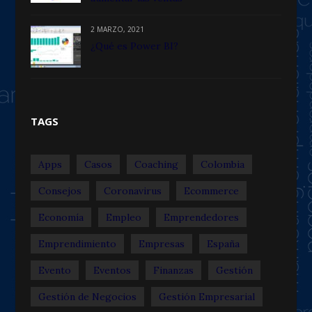
2 MARZO, 2021
¿Qué es Power BI?
TAGS
Apps
Casos
Coaching
Colombia
Consejos
Coronavirus
Ecommerce
Economía
Empleo
Emprendedores
Emprendimiento
Empresas
España
Evento
Eventos
Finanzas
Gestión
Gestión de Negocios
Gestión Empresarial