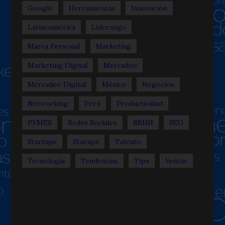
Google
Herramientas
Innovación
Latinoamérica
Liderazgo
Marca Personal
Marketing
Marketing Digital
Mercadeo
Mercadeo Digital
México
Negocios
Networking
Perú
Productividad
PYMES
Redes Sociales
RRHH
SEO
Startups
Starups
Talento
Tecnología
Tendencias
Tips
Ventas