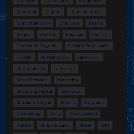
Consejos
Coronavirus
Ecommerce
Economía
Empleo
Emprendedores
Emprendimiento
Empresas
España
Evento
Eventos
Finanzas
Gestión
Gestión de Negocios
Gestión Empresarial
Google
Herramientas
Innovación
Latinoamérica
Liderazgo
Marca Personal
Marketing
Marketing Digital
Mercadeo
Mercadeo Digital
México
Negocios
Networking
Perú
Productividad
PYMES
Redes Sociales
RRHH
SEO