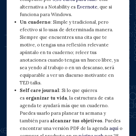
alternativa a Notability es
Evernote
, que si
funciona para Windows.
Un cuaderno
: Simple y tradicional, pero
efectivo si lo usas de determinada manera.
Siempre que encuentres una cita que te
motive, o tengas una reflexión relevante
apúntalo en tu cuaderno; releer tus
anotaciones cuando tengas un hueco libre, ya
sea yendo al trabajo o en un descanso, será
equiparable a ver un discurso motivante en
TED talks.
Self care journal
: Si lo que quieres
es
organizar tu vida
, la estructura de esta
agenda te ayudará más que un cuaderno.
Puedes usarlo para planear tu semana y
también para
alcanzar tus objetivos
. Puedes
encontrar una versión PDF de la agenda
aquí
o
comprar el producto en su
página web
por 28