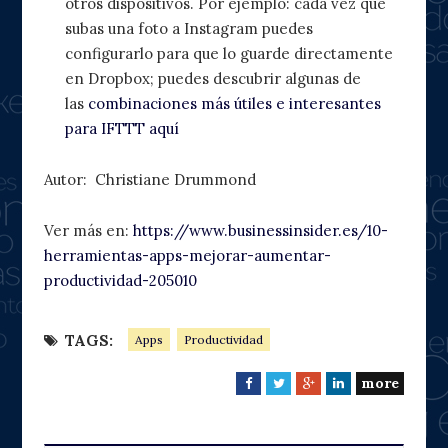
otros dispositivos. Por ejemplo: cada vez que
subas una foto a Instagram puedes
configurarlo para que lo guarde directamente
en Dropbox; puedes descubrir algunas de
las
combinaciones más útiles e interesantes
para IFTTT aquí
Autor: Christiane Drummond
Ver más en:
https://www.businessinsider.es/10-
herramientas-apps-mejorar-aumentar-
productividad-205010
TAGS:
Apps
Productividad
more
F
T
G
L
a
w
o
i
c
i
o
n