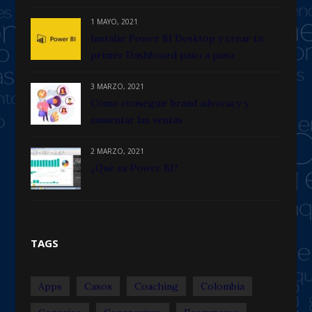
1 MAYO, 2021
Instalar Power BI Desktop y crear tu
primer Dashboard paso a paso
3 MARZO, 2021
Cómo conseguir brand advocacy y
aumentar las ventas
2 MARZO, 2021
¿Qué es Power BI?
TAGS
Apps
Casos
Coaching
Colombia