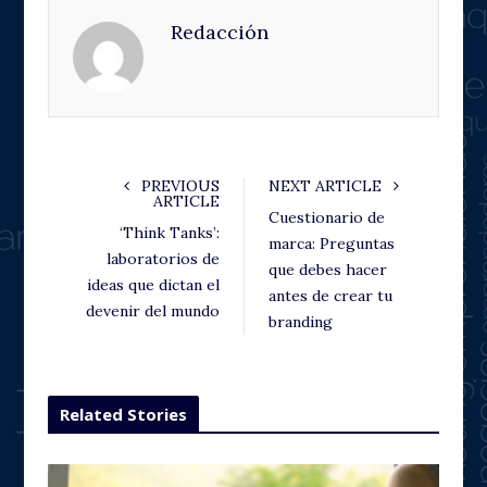
e
t
g
k
Redacción
b
t
l
e
o
e
e
d
o
r
+
I
k
n
PREVIOUS
NEXT ARTICLE
ARTICLE
Cuestionario de
‘Think Tanks’:
marca: Preguntas
laboratorios de
que debes hacer
ideas que dictan el
antes de crear tu
devenir del mundo
branding
Related Stories