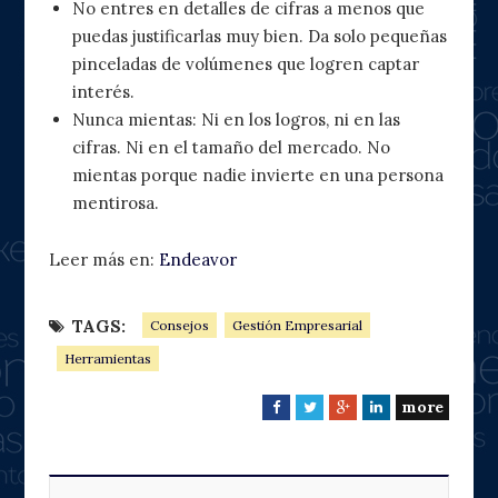
No entres en detalles de cifras a menos que
puedas justificarlas muy bien. Da solo pequeñas
pinceladas de volúmenes que logren captar
interés.
Nunca mientas: Ni en los logros, ni en las
cifras. Ni en el tamaño del mercado. No
mientas porque nadie invierte en una persona
mentirosa.
Leer más en:
Endeavor
TAGS:
Consejos
Gestión Empresarial
Herramientas
more
F
T
G
L
a
w
o
i
c
i
o
n
e
t
g
k