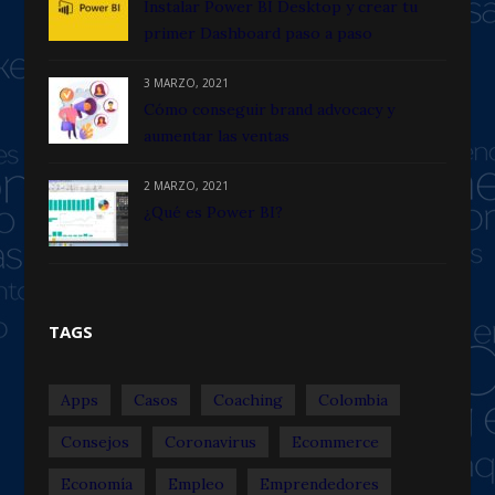
Instalar Power BI Desktop y crear tu
primer Dashboard paso a paso
3 MARZO, 2021
Cómo conseguir brand advocacy y
aumentar las ventas
2 MARZO, 2021
¿Qué es Power BI?
TAGS
Apps
Casos
Coaching
Colombia
Consejos
Coronavirus
Ecommerce
Economía
Empleo
Emprendedores