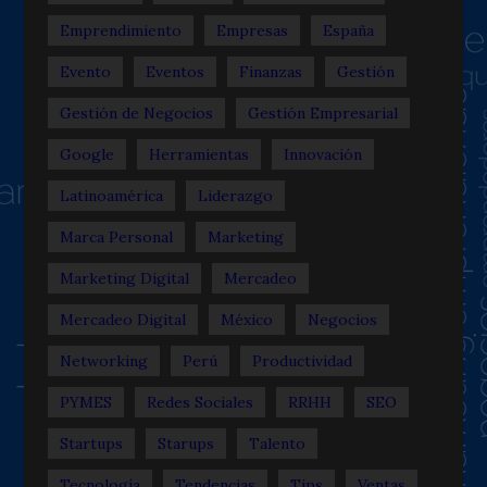
Emprendimiento
Empresas
España
Evento
Eventos
Finanzas
Gestión
Gestión de Negocios
Gestión Empresarial
Google
Herramientas
Innovación
Latinoamérica
Liderazgo
Marca Personal
Marketing
Marketing Digital
Mercadeo
Mercadeo Digital
México
Negocios
Networking
Perú
Productividad
PYMES
Redes Sociales
RRHH
SEO
Startups
Starups
Talento
Tecnología
Tendencias
Tips
Ventas