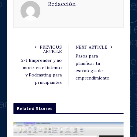
Redacción
b
t
l
e
o
e
e
d
o
r
+
I
k
n
PREVIOUS
NEXT ARTICLE
ARTICLE
Pasos para
2×1 Emprender y no
planificar tu
morir en el intento
estrategia de
y Podcasting para
emprendimiento
principiantes
Related Stories