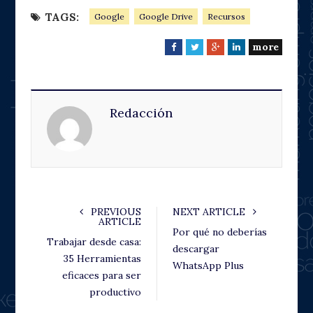
TAGS:
Google
Google Drive
Recursos
more
F
T
G
L
a
w
o
i
c
i
o
n
e
t
g
k
Redacción
b
t
l
e
o
e
e
d
o
r
+
I
k
n
PREVIOUS
NEXT ARTICLE
ARTICLE
Por qué no deberías
Trabajar desde casa:
descargar
35 Herramientas
WhatsApp Plus
eficaces para ser
productivo