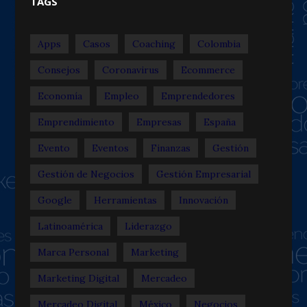
TAGS
Apps
Casos
Coaching
Colombia
Consejos
Coronavirus
Ecommerce
Economía
Empleo
Emprendedores
Emprendimiento
Empresas
España
Evento
Eventos
Finanzas
Gestión
Gestión de Negocios
Gestión Empresarial
Google
Herramientas
Innovación
Latinoamérica
Liderazgo
Marca Personal
Marketing
Marketing Digital
Mercadeo
Mercadeo Digital
México
Negocios