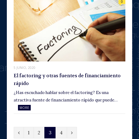
0
5 JUNIO, 2020
El factoring y otras fuentes de financiamiento
rápido
¿Has escuchado hablar sobre el factoring? Es una
atractiva fuente de financiamiento rápido que puede…
MORE
P
N
1
2
3
4