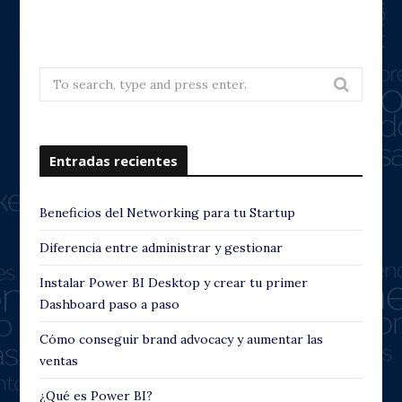
r
e
e
x
v
t
Search
for:
i
o
Entradas recientes
u
s
Beneficios del Networking para tu Startup
Diferencia entre administrar y gestionar
Instalar Power BI Desktop y crear tu primer
Dashboard paso a paso
Cómo conseguir brand advocacy y aumentar las
ventas
¿Qué es Power BI?