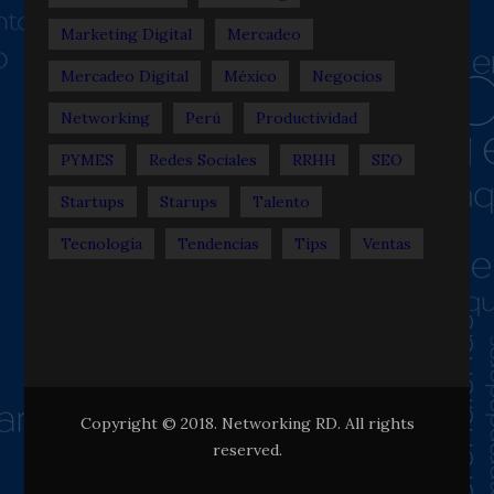
Marketing Digital
Mercadeo
Mercadeo Digital
México
Negocios
Networking
Perú
Productividad
PYMES
Redes Sociales
RRHH
SEO
Startups
Starups
Talento
Tecnología
Tendencias
Tips
Ventas
Copyright © 2018. Networking RD. All rights
reserved.