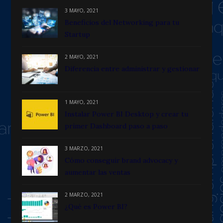
3 MAYO, 2021
Beneficios del Networking para tu
Startup
2 MAYO, 2021
Diferencia entre administrar y gestionar
1 MAYO, 2021
Instalar Power BI Desktop y crear tu
primer Dashboard paso a paso
3 MARZO, 2021
Cómo conseguir brand advocacy y
aumentar las ventas
2 MARZO, 2021
¿Qué es Power BI?