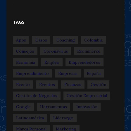
TAGS
Apps
Casos
Coaching
Colombia
Consejos
Coronavirus
Ecommerce
Economía
Empleo
Emprendedores
Emprendimiento
Empresas
España
Evento
Eventos
Finanzas
Gestión
Gestión de Negocios
Gestión Empresarial
Google
Herramientas
Innovación
Latinoamérica
Liderazgo
Marca Personal
Marketing