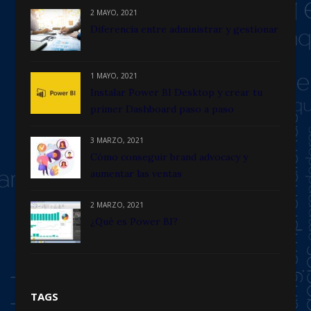
2 MAYO, 2021
Diferencia entre administrar y gestionar
1 MAYO, 2021
Instalar Power BI Desktop y crear tu
primer Dashboard paso a paso
3 MARZO, 2021
Cómo conseguir brand advocacy y
aumentar las ventas
2 MARZO, 2021
¿Qué es Power BI?
TAGS