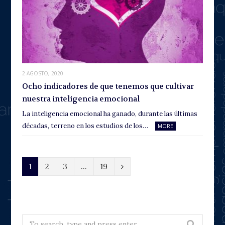
2 AGOSTO, 2020
Ocho indicadores de que tenemos que cultivar
nuestra inteligencia emocional
La inteligencia emocional ha ganado, durante las últimas
décadas, terreno en los estudios de los…
MORE
N
1
2
3
…
19
e
x
t
Search