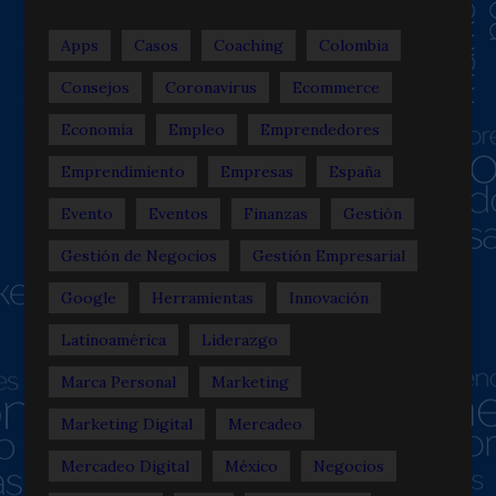
Apps
Casos
Coaching
Colombia
Consejos
Coronavirus
Ecommerce
Economía
Empleo
Emprendedores
Emprendimiento
Empresas
España
Evento
Eventos
Finanzas
Gestión
Gestión de Negocios
Gestión Empresarial
Google
Herramientas
Innovación
Latinoamérica
Liderazgo
Marca Personal
Marketing
Marketing Digital
Mercadeo
Mercadeo Digital
México
Negocios