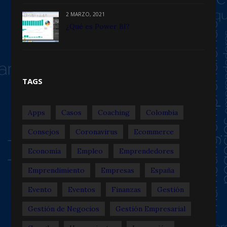
2 MARZO, 2021
¿Qué es Power BI?
TAGS
Apps
Casos
Coaching
Colombia
Consejos
Coronavirus
Ecommerce
Economía
Empleo
Emprendedores
Emprendimiento
Empresas
España
Evento
Eventos
Finanzas
Gestión
Gestión de Negocios
Gestión Empresarial