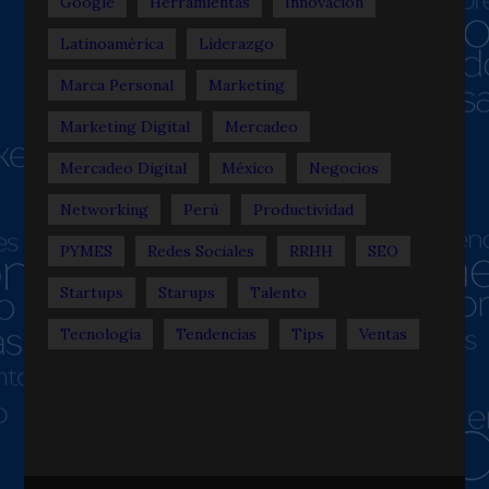
Google
Herramientas
Innovación
Latinoamérica
Liderazgo
Marca Personal
Marketing
Marketing Digital
Mercadeo
Mercadeo Digital
México
Negocios
Networking
Perú
Productividad
PYMES
Redes Sociales
RRHH
SEO
Startups
Starups
Talento
Tecnología
Tendencias
Tips
Ventas