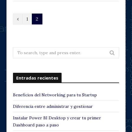
P
1
2
r
e
v
Search
for:
i
o
Entradas recientes
u
s
Beneficios del Networking para tu Startup
Diferencia entre administrar y gestionar
Instalar Power BI Desktop y crear tu primer
Dashboard paso a paso