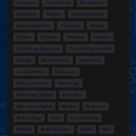
Consejos
Coronavirus
Ecommerce
Economía
Empleo
Emprendedores
Emprendimiento
Empresas
España
Evento
Eventos
Finanzas
Gestión
Gestión de Negocios
Gestión Empresarial
Google
Herramientas
Innovación
Latinoamérica
Liderazgo
Marca Personal
Marketing
Marketing Digital
Mercadeo
Mercadeo Digital
México
Negocios
Networking
Perú
Productividad
PYMES
Redes Sociales
RRHH
SEO