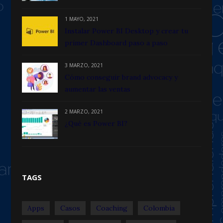
1 MAYO, 2021
Instalar Power BI Desktop y crear tu
primer Dashboard paso a paso
3 MARZO, 2021
Cómo conseguir brand advocacy y
aumentar las ventas
2 MARZO, 2021
¿Qué es Power BI?
TAGS
Apps
Casos
Coaching
Colombia