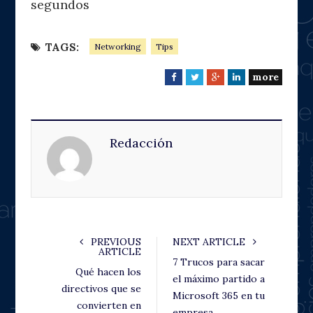
segundos
TAGS:
Networking
Tips
more
F
T
G
L
a
w
o
i
c
i
o
n
e
t
g
k
Redacción
b
t
l
e
o
e
e
d
o
r
+
I
k
n
PREVIOUS
NEXT ARTICLE
ARTICLE
7 Trucos para sacar
Qué hacen los
el máximo partido a
directivos que se
Microsoft 365 en tu
convierten en
empresa