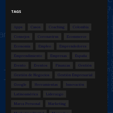
TAGS
Apps
Casos
Coaching
Colombia
Consejos
Coronavirus
Ecommerce
Economía
Empleo
Emprendedores
Emprendimiento
Empresas
España
Evento
Eventos
Finanzas
Gestión
Gestión de Negocios
Gestión Empresarial
Google
Herramientas
Innovación
Latinoamérica
Liderazgo
Marca Personal
Marketing