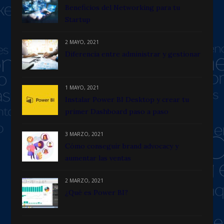
Beneficios del Networking para tu
Startup
2 MAYO, 2021
Diferencia entre administrar y gestionar
1 MAYO, 2021
Instalar Power BI Desktop y crear tu
primer Dashboard paso a paso
3 MARZO, 2021
Cómo conseguir brand advocacy y
aumentar las ventas
2 MARZO, 2021
¿Qué es Power BI?