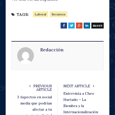
TAGS:
Laboral
Recursos
more
F
T
G
L
a
w
o
i
c
i
o
n
e
t
g
k
Redacción
b
t
l
e
o
e
e
d
o
r
+
I
k
n
PREVIOUS
NEXT ARTICLE
ARTICLE
Entrevista a Cheo
3 Aspectos en social
Hurtado – La
media que podrían
Siembra y la
afectar a tu
Internacionalización