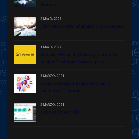
Startup
2 MAYO, 2021
Diferencia entre administrar y gestionar
1 MAYO, 2021
Instalar Power BI Desktop y crear tu
primer Dashboard paso a paso
3 MARZO, 2021
Cómo conseguir brand advocacy y
aumentar las ventas
2 MARZO, 2021
¿Qué es Power BI?