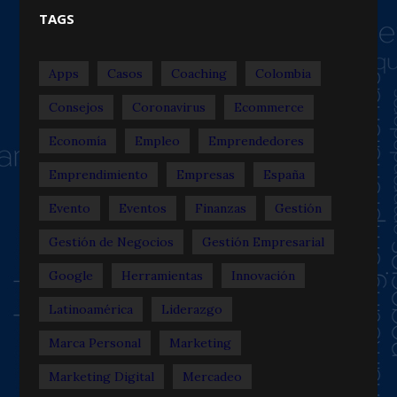
TAGS
Apps
Casos
Coaching
Colombia
Consejos
Coronavirus
Ecommerce
Economía
Empleo
Emprendedores
Emprendimiento
Empresas
España
Evento
Eventos
Finanzas
Gestión
Gestión de Negocios
Gestión Empresarial
Google
Herramientas
Innovación
Latinoamérica
Liderazgo
Marca Personal
Marketing
Marketing Digital
Mercadeo