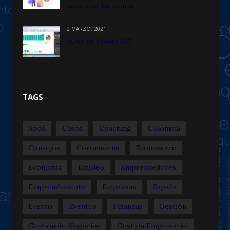
aumentar las ventas
2 MARZO, 2021
¿Qué es Power BI?
TAGS
Apps
Casos
Coaching
Colombia
Consejos
Coronavirus
Ecommerce
Economía
Empleo
Emprendedores
Emprendimiento
Empresas
España
Evento
Eventos
Finanzas
Gestión
Gestión de Negocios
Gestión Empresarial