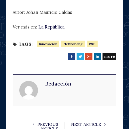
Autor: Johan Mauricio Caldas
Ver más en:
La República
TAGS:
Innovación
Networking
RSE
more
F
T
G
L
a
w
o
i
c
i
o
n
e
t
g
k
Redacción
b
t
l
e
o
e
e
d
o
r
+
I
k
n
PREVIOUS
NEXT ARTICLE
ARTICLE