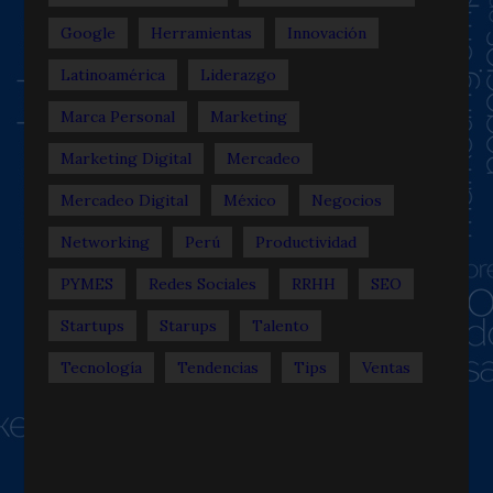
Google
Herramientas
Innovación
Latinoamérica
Liderazgo
Marca Personal
Marketing
Marketing Digital
Mercadeo
Mercadeo Digital
México
Negocios
Networking
Perú
Productividad
PYMES
Redes Sociales
RRHH
SEO
Startups
Starups
Talento
Tecnología
Tendencias
Tips
Ventas