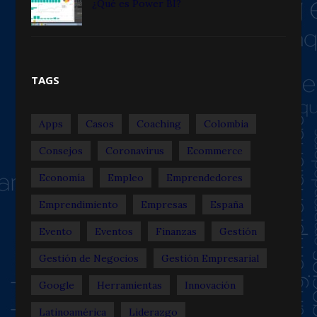
¿Qué es Power BI?
TAGS
Apps
Casos
Coaching
Colombia
Consejos
Coronavirus
Ecommerce
Economía
Empleo
Emprendedores
Emprendimiento
Empresas
España
Evento
Eventos
Finanzas
Gestión
Gestión de Negocios
Gestión Empresarial
Google
Herramientas
Innovación
Latinoamérica
Liderazgo