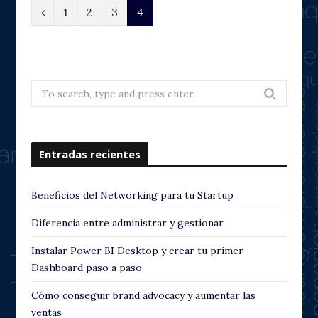
P
1
2
3
4
r
e
v
Search
for:
i
o
Entradas recientes
u
s
Beneficios del Networking para tu Startup
Diferencia entre administrar y gestionar
Instalar Power BI Desktop y crear tu primer
Dashboard paso a paso
Cómo conseguir brand advocacy y aumentar las
ventas