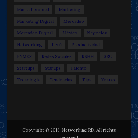
Marca Personal
Marketing
Marketing Digital
Mercadeo
Mercadeo Digital
México
Negocios
Networking
Perú
Productividad
PYMES
Redes Sociales
RRHH
SEO
Startups
Starups
Talento
Tecnología
Tendencias
Tips
Ventas
Copyright © 2018. Networking RD. All rights
reserved.