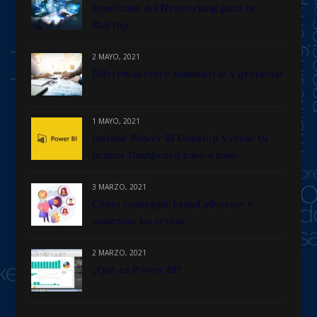
Beneficios del Networking para tu
Startup
2 MAYO, 2021
Diferencia entre administrar y gestionar
1 MAYO, 2021
Instalar Power BI Desktop y crear tu
primer Dashboard paso a paso
3 MARZO, 2021
Cómo conseguir brand advocacy y
aumentar las ventas
2 MARZO, 2021
¿Qué es Power BI?