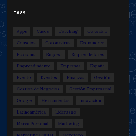
TAGS
Apps
Casos
Coaching
Colombia
Consejos
Coronavirus
Ecommerce
Economía
Empleo
Emprendedores
Emprendimiento
Empresas
España
Evento
Eventos
Finanzas
Gestión
Gestión de Negocios
Gestión Empresarial
Google
Herramientas
Innovación
Latinoamérica
Liderazgo
Marca Personal
Marketing
Marketing Digital
Mercadeo