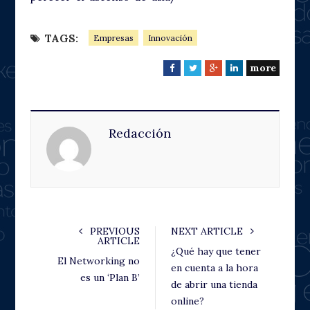
TAGS:
Empresas
Innovación
more
F
T
G
L
a
w
o
i
c
i
o
n
e
t
g
k
Redacción
b
t
l
e
o
e
e
d
o
r
+
I
k
n
PREVIOUS
NEXT ARTICLE
ARTICLE
¿Qué hay que tener
El Networking no
en cuenta a la hora
es un ‘Plan B’
de abrir una tienda
online?