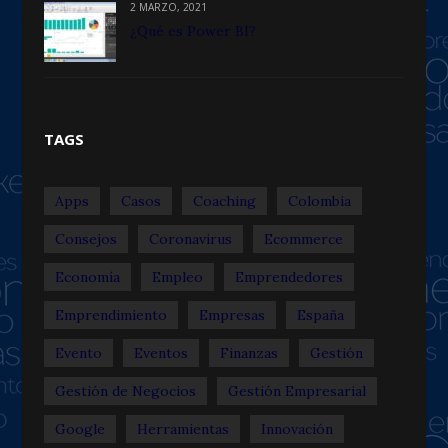
2 MARZO, 2021
¿Qué es Power BI?
TAGS
Apps
Casos
Coaching
Colombia
Consejos
Coronavirus
Ecommerce
Economía
Empleo
Emprendedores
Emprendimiento
Empresas
España
Evento
Eventos
Finanzas
Gestión
Gestión de Negocios
Gestión Empresarial
Google
Herramientas
Innovación