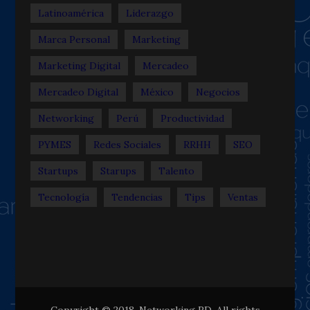
Latinoamérica
Liderazgo
Marca Personal
Marketing
Marketing Digital
Mercadeo
Mercadeo Digital
México
Negocios
Networking
Perú
Productividad
PYMES
Redes Sociales
RRHH
SEO
Startups
Starups
Talento
Tecnología
Tendencias
Tips
Ventas
Copyright © 2018. Networking RD. All rights