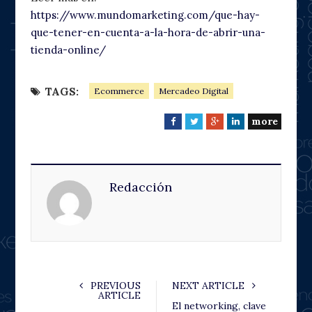
https://www.mundomarketing.com/que-hay-
que-tener-en-cuenta-a-la-hora-de-abrir-una-
tienda-online/
TAGS:
Ecommerce
Mercadeo Digital
more
F
T
G
L
a
w
o
i
c
i
o
n
e
t
g
k
Redacción
b
t
l
e
o
e
e
d
o
r
+
I
k
n
PREVIOUS
NEXT ARTICLE
ARTICLE
El networking, clave