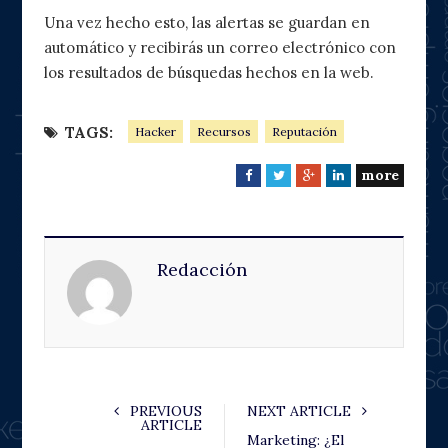
Una vez hecho esto, las alertas se guardan en
automático y recibirás un correo electrónico con
los resultados de búsquedas hechos en la web.
TAGS:
Hacker
Recursos
Reputación
more
F
T
G
L
a
w
o
i
c
i
o
n
e
t
g
k
Redacción
b
t
l
e
o
e
e
d
o
r
+
I
k
n
PREVIOUS
NEXT ARTICLE
ARTICLE
Marketing: ¿El