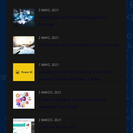
3 MAYO, 2021
Beneficios del Networking para tu
Startup
2 MAYO, 2021
Diferencia entre administrar y gestionar
1 MAYO, 2021
Instalar Power BI Desktop y crear tu
primer Dashboard paso a paso
3 MARZO, 2021
Cómo conseguir brand advocacy y
aumentar las ventas
2 MARZO, 2021
¿Qué es Power BI?