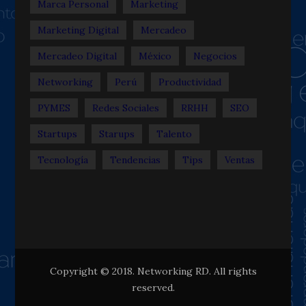
Marca Personal
Marketing
Marketing Digital
Mercadeo
Mercadeo Digital
México
Negocios
Networking
Perú
Productividad
PYMES
Redes Sociales
RRHH
SEO
Startups
Starups
Talento
Tecnología
Tendencias
Tips
Ventas
Copyright © 2018. Networking RD. All rights
reserved.