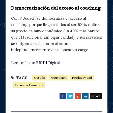
Democratización del acceso al coaching
Con YUcoach se democratiza el acceso al
coaching, porque llega a todos al ser 100% online;
su precio es muy económico (un 40% más barato
que el tradicional, sin bajar calidad); y sus servicios
se dirigen a cualquier profesional
independientemente de su puesto o cargo.
Leer más en:
RRHH Digital
TAGS:
Gestión
Motivación
Productividad
Recursos Humanos
more
F
T
G
L
a
w
o
i
c
i
o
n