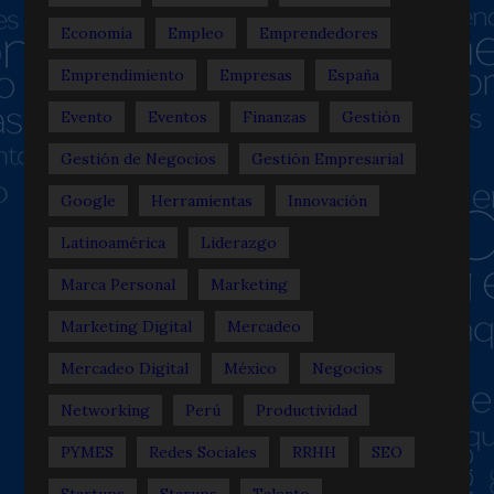
Economía
Empleo
Emprendedores
Emprendimiento
Empresas
España
Evento
Eventos
Finanzas
Gestión
Gestión de Negocios
Gestión Empresarial
Google
Herramientas
Innovación
Latinoamérica
Liderazgo
Marca Personal
Marketing
Marketing Digital
Mercadeo
Mercadeo Digital
México
Negocios
Networking
Perú
Productividad
PYMES
Redes Sociales
RRHH
SEO
Startups
Starups
Talento