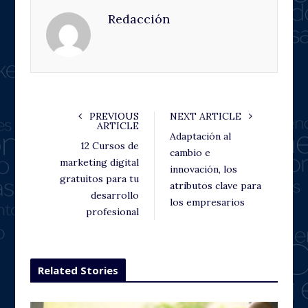
e
t
g
k
Redacción
b
t
l
e
o
e
e
d
o
r
+
I
k
n
PREVIOUS
NEXT ARTICLE
ARTICLE
Adaptación al
12 Cursos de
cambio e
marketing digital
innovación, los
gratuitos para tu
atributos clave para
desarrollo
los empresarios
profesional
Related Stories