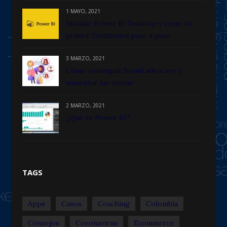
1 MAYO, 2021
Instalar Power BI Desktop y crear tu
primer Dashboard paso a paso
3 MARZO, 2021
Cómo conseguir brand advocacy y
aumentar las ventas
2 MARZO, 2021
¿Qué es Power BI?
TAGS
Apps
Casos
Coaching
Colombia
Consejos
Coronavirus
Ecommerce