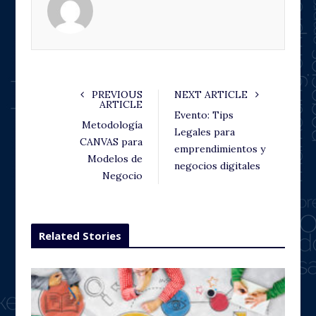
o
e
e
d
o
r
+
I
k
n
PREVIOUS
NEXT ARTICLE
ARTICLE
Evento: Tips
Metodología
Legales para
CANVAS para
emprendimientos y
Modelos de
negocios digitales
Negocio
Related Stories