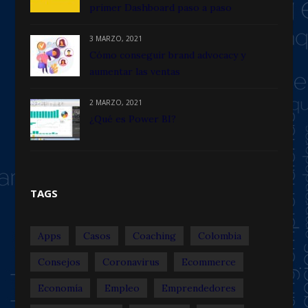
primer Dashboard paso a paso
3 MARZO, 2021
Cómo conseguir brand advocacy y
aumentar las ventas
2 MARZO, 2021
¿Qué es Power BI?
TAGS
Apps
Casos
Coaching
Colombia
Consejos
Coronavirus
Ecommerce
Economía
Empleo
Emprendedores