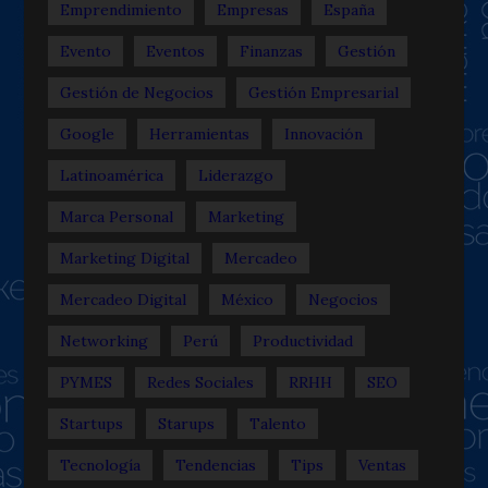
Emprendimiento
Empresas
España
Evento
Eventos
Finanzas
Gestión
Gestión de Negocios
Gestión Empresarial
Google
Herramientas
Innovación
Latinoamérica
Liderazgo
Marca Personal
Marketing
Marketing Digital
Mercadeo
Mercadeo Digital
México
Negocios
Networking
Perú
Productividad
PYMES
Redes Sociales
RRHH
SEO
Startups
Starups
Talento
Tecnología
Tendencias
Tips
Ventas