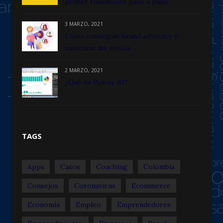
primer Dashboard paso a paso
3 MARZO, 2021
Cómo conseguir brand advocacy y
aumentar las ventas
2 MARZO, 2021
¿Qué es Power BI?
TAGS
Apps
Casos
Coaching
Colombia
Consejos
Coronavirus
Ecommerce
Economía
Empleo
Emprendedores