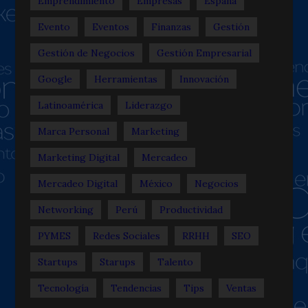
Emprendimiento
Empresas
España
Evento
Eventos
Finanzas
Gestión
Gestión de Negocios
Gestión Empresarial
Google
Herramientas
Innovación
Latinoamérica
Liderazgo
Marca Personal
Marketing
Marketing Digital
Mercadeo
Mercadeo Digital
México
Negocios
Networking
Perú
Productividad
PYMES
Redes Sociales
RRHH
SEO
Startups
Starups
Talento
Tecnología
Tendencias
Tips
Ventas