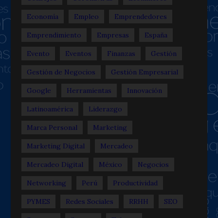
Economía
Empleo
Emprendedores
Emprendimiento
Empresas
España
Evento
Eventos
Finanzas
Gestión
Gestión de Negocios
Gestión Empresarial
Google
Herramientas
Innovación
Latinoamérica
Liderazgo
Marca Personal
Marketing
Marketing Digital
Mercadeo
Mercadeo Digital
México
Negocios
Networking
Perú
Productividad
PYMES
Redes Sociales
RRHH
SEO