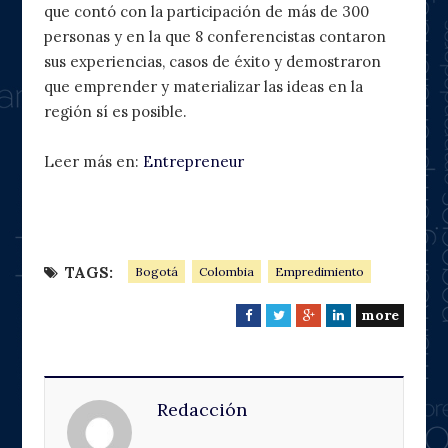
que contó con la participación de más de 300
personas y en la que 8 conferencistas contaron
sus experiencias, casos de éxito y demostraron
que emprender y materializar las ideas en la
región sí es posible.
Leer más en:
Entrepreneur
TAGS:
Bogotá
Colombia
Empredimiento
more
F
T
G
L
a
w
o
i
c
i
o
n
e
t
g
k
Redacción
b
t
l
e
o
e
e
d