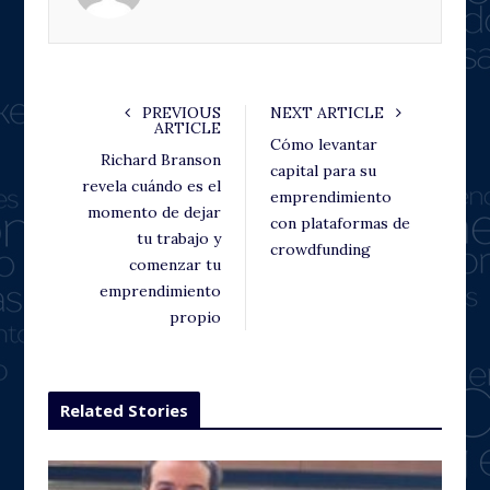
o
r
+
I
k
n
PREVIOUS
NEXT ARTICLE
ARTICLE
Cómo levantar
Richard Branson
capital para su
revela cuándo es el
emprendimiento
momento de dejar
con plataformas de
tu trabajo y
crowdfunding
comenzar tu
emprendimiento
propio
Related Stories