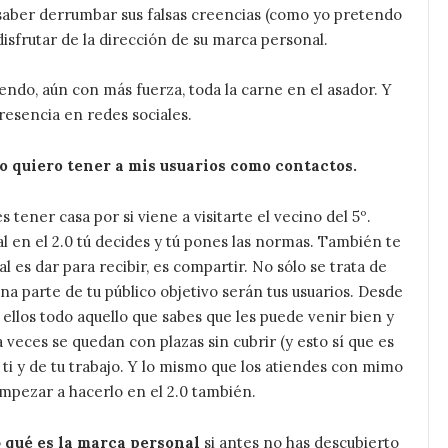
e saber derrumbar sus falsas creencias (como yo pretendo
disfrutar de la dirección de su marca personal.
ndo, aún con más fuerza, toda la carne en el asador. Y
resencia en redes sociales.
o quiero tener a mis usuarios como contactos.
tener casa por si viene a visitarte el vecino del 5º.
l en el 2.0 tú decides y tú pones las normas. También te
 es dar para recibir, es compartir. No sólo se trata de
na parte de tu público objetivo serán tus usuarios. Desde
 ellos todo aquello que sabes que les puede venir bien y
 veces se quedan con plazas sin cubrir (y esto sí que es
e ti y de tu trabajo. Y lo mismo que los atiendes con mimo
empezar a hacerlo en el 2.0 también.
o
qué es la marca personal
si antes no has descubierto