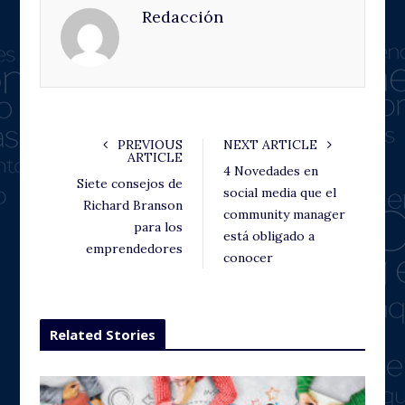
Redacción
b
t
l
e
o
e
e
d
o
r
+
I
k
n
PREVIOUS
NEXT ARTICLE
ARTICLE
4 Novedades en
Siete consejos de
social media que el
Richard Branson
community manager
para los
está obligado a
emprendedores
conocer
Related Stories