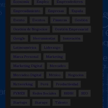
Economía
Empleo
Emprendedores
Emprendimiento
Empresas
España
Evento
Eventos
Finanzas
Gestión
Gestión de Negocios
Gestión Empresarial
Google
Herramientas
Innovación
Latinoamérica
Liderazgo
Marca Personal
Marketing
Marketing Digital
Mercadeo
Mercadeo Digital
México
Negocios
Networking
Perú
Productividad
PYMES
Redes Sociales
RRHH
SEO
Startups
Starups
Talento