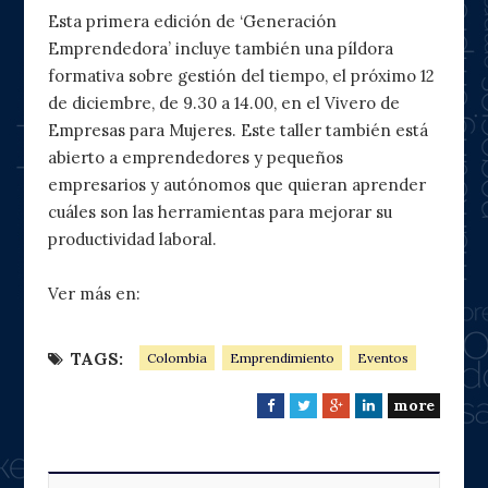
Esta primera edición de ‘Generación
Emprendedora’ incluye también una píldora
formativa sobre gestión del tiempo, el próximo 12
de diciembre, de 9.30 a 14.00, en el Vivero de
Empresas para Mujeres. Este taller también está
abierto a emprendedores y pequeños
empresarios y autónomos que quieran aprender
cuáles son las herramientas para mejorar su
productividad laboral.
Ver más en:
TAGS:
Colombia
Emprendimiento
Eventos
more
F
T
G
L
a
w
o
i
c
i
o
n
e
t
g
k