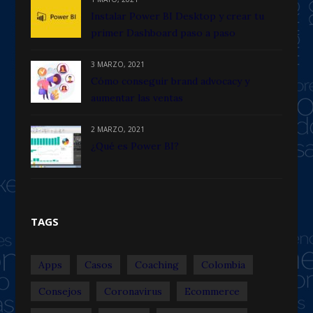
Instalar Power BI Desktop y crear tu
primer Dashboard paso a paso
3 MARZO, 2021
Cómo conseguir brand advocacy y
aumentar las ventas
2 MARZO, 2021
¿Qué es Power BI?
TAGS
Apps
Casos
Coaching
Colombia
Consejos
Coronavirus
Ecommerce