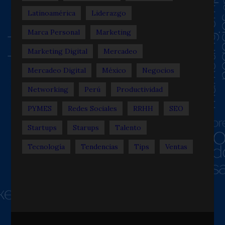
Latinoamérica
Liderazgo
Marca Personal
Marketing
Marketing Digital
Mercadeo
Mercadeo Digital
México
Negocios
Networking
Perú
Productividad
PYMES
Redes Sociales
RRHH
SEO
Startups
Starups
Talento
Tecnología
Tendencias
Tips
Ventas