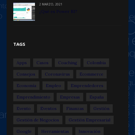
2 MARZO, 2021
¿Qué es Power BI?
TAGS
Apps
Casos
Coaching
Colombia
Consejos
Coronavirus
Ecommerce
Economía
Empleo
Emprendedores
Emprendimiento
Empresas
España
Evento
Eventos
Finanzas
Gestión
Gestión de Negocios
Gestión Empresarial
Google
Herramientas
Innovación