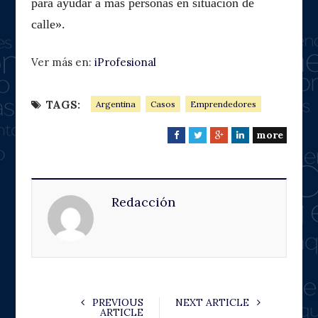
para ayudar a más personas en situación de
calle».
Ver más en:
iProfesional
TAGS:
Argentina
Casos
Emprendedores
more
F
T
G
L
a
w
o
i
c
i
o
n
e
t
g
k
Redacción
b
t
l
e
o
e
e
d
o
r
+
I
k
n
PREVIOUS
NEXT ARTICLE
ARTICLE