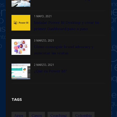
1 MAYO, 2021
Instalar Power BI Desktop y crear tu
primer Dashboard paso a paso
3 MARZO, 2021
Cómo conseguir brand advocacy y
aumentar las ventas
2 MARZO, 2021
¿Qué es Power BI?
TAGS
Apps
Casos
Coaching
Colombia