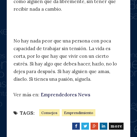
como alguien que da libremente, sin tener que
recibir nada a cambio.
10. Crea un sentido de urgencia
No hay nada peor que una persona con poca
capacidad de trabajar sin tensión. La vida es
corta, por lo que hay que vivir con un cierto
estrés. Si hay algo que debes hacer, hazlo, no lo
dejes para después. Si hay alguien que amas,
díselo. Si tienes una pasión, síguela.
Ver más en:
Emprendedores News
TAGS:
Consejos
Emprendimiento
more
F
T
G
L
a
w
o
i