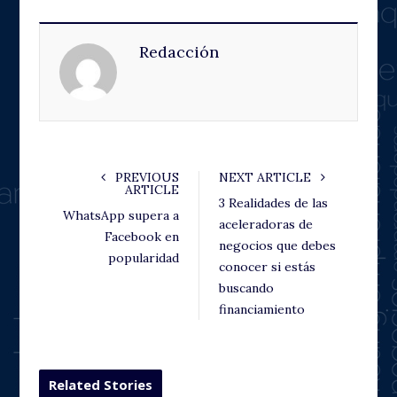
c
i
o
n
e
t
g
k
Redacción
b
t
l
e
o
e
e
d
o
r
+
I
k
n
PREVIOUS
NEXT ARTICLE
ARTICLE
3 Realidades de las
WhatsApp supera a
aceleradoras de
Facebook en
negocios que debes
popularidad
conocer si estás
buscando
financiamiento
Related Stories