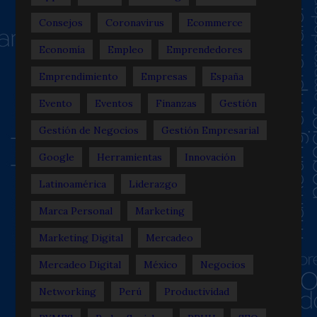
Consejos
Coronavirus
Ecommerce
Economía
Empleo
Emprendedores
Emprendimiento
Empresas
España
Evento
Eventos
Finanzas
Gestión
Gestión de Negocios
Gestión Empresarial
Google
Herramientas
Innovación
Latinoamérica
Liderazgo
Marca Personal
Marketing
Marketing Digital
Mercadeo
Mercadeo Digital
México
Negocios
Networking
Perú
Productividad