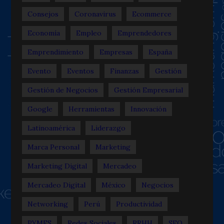
Consejos
Coronavirus
Ecommerce
Economía
Empleo
Emprendedores
Emprendimiento
Empresas
España
Evento
Eventos
Finanzas
Gestión
Gestión de Negocios
Gestión Empresarial
Google
Herramientas
Innovación
Latinoamérica
Liderazgo
Marca Personal
Marketing
Marketing Digital
Mercadeo
Mercadeo Digital
México
Negocios
Networking
Perú
Productividad
PYMES
Redes Sociales
RRHH
SEO