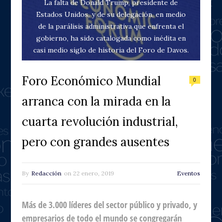
La falta de Donald Trump, presidente de
Estados Unidos, y de su delegación, en medio
de la parálisis administrativa que enfrenta el
gobierno, ha sido catalogada como inédita en
casi medio siglo de historia del Foro de Davos.
Foro Económico Mundial
0
arranca con la mirada en la
cuarta revolución industrial,
pero con grandes ausentes
By
Redacción
on
22 enero, 2019
Eventos
Más de 3.000 líderes del sector público y privado, y
empresarios de todo el mundo se congregarán