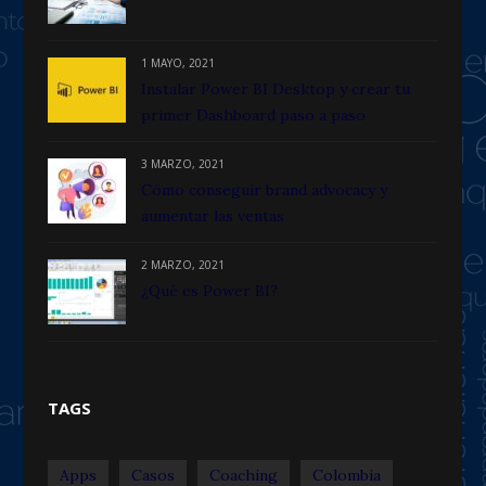
1 MAYO, 2021
Instalar Power BI Desktop y crear tu
primer Dashboard paso a paso
3 MARZO, 2021
Cómo conseguir brand advocacy y
aumentar las ventas
2 MARZO, 2021
¿Qué es Power BI?
TAGS
Apps
Casos
Coaching
Colombia