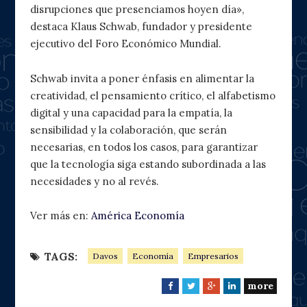
disrupciones que presenciamos hoyen día»,
destaca Klaus Schwab, fundador y presidente
ejecutivo del Foro Económico Mundial.
Schwab invita a poner énfasis en alimentar la
creatividad, el pensamiento crítico, el alfabetismo
digital y una capacidad para la empatía, la
sensibilidad y la colaboración, que serán
necesarias, en todos los casos, para garantizar
que la tecnología siga estando subordinada a las
necesidades y no al revés.
Ver más en:
América Economía
TAGS:
Davos
Economía
Empresarios
more
F
T
G
L
a
w
o
i