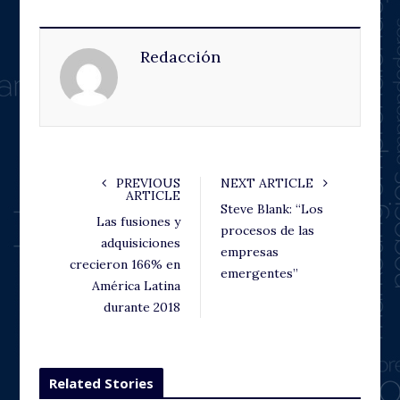
c
i
o
n
e
t
g
k
Redacción
b
t
l
e
o
e
e
d
o
r
+
I
k
n
PREVIOUS
NEXT ARTICLE
ARTICLE
Steve Blank: “Los
Las fusiones y
procesos de las
adquisiciones
empresas
crecieron 166% en
emergentes”
América Latina
durante 2018
Related Stories