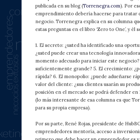
publicada en su blog (
Torrenegra.com
). Por e
emprendimiento debería hacerse para tratar d
negocio. Torrenegra explica en su columna que
estas preguntas en el libro ‘Zero to One’, y él s
1. El secreto: ¿usted ha identificado una oport
¿usted puede crear una tecnología innovadora e
momento adecuado para iniciar este negocio? 
suficientemente grande? 5. El crecimiento: ¿p
rápida? 6. El monopolio: ¿puede adueñarse rá
valor del cliente: ¿sus clientes usarán su produ
posición en el mercado se podrá defender en 10
(lo más interesante de esa columna es que To
para su propia empresa).
Por su parte, René Rojas, presidente de HubB
emprendedores mentoría, acceso a inversionist
primero que debe hacer un emprendedor es val