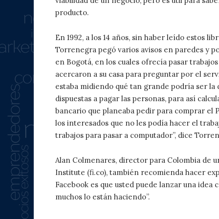
viabilidad de un negocio, pero es útil para sab
producto.
En 1992, a los 14 años, sin haber leído estos lib
Torrenegra pegó varios avisos en paredes y pos
en Bogotá, en los cuales ofrecía pasar trabajo
acercaron a su casa para preguntar por el serv
estaba midiendo qué tan grande podría ser la 
dispuestas a pagar las personas, para así calcu
bancario que planeaba pedir para comprar el P
los interesados que no les podía hacer el trab
trabajos para pasar a computador”, dice Torre
Alan Colmenares, director para Colombia de u
Institute (fi.co), también recomienda hacer ex
Facebook es que usted puede lanzar una idea co
muchos lo están haciendo”.