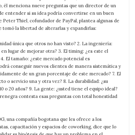
so, él menciona nueve preguntas que un director de un
e entender si su idea podría convertirse en un buen
 Peter Thiel, cofundador de PayPal, plantea algunas de
e tomó la libertad de alterarlas y expandirlas:
unidad única que otros no han visto? 2. La ingeniería:
n lugar de mejorar otra? 3. El timing: ¿es este el
4. El tamaño: ¿este mercado potencial es
odrá conseguir nuevos clientes de manera sistemática y
pidamente de un gran porcentaje de este mercado? 7. El
cto o servicio una y otra vez? 8. La durabilidad: ¿su
 o 20 años? 9. La gente: ¿usted tiene el equipo ideal?
rrenegra contesta esas preguntas con total honestidad
OG, una compañía bogotana que les ofrece a los
as, capacitación y espacios de coworking, dice que lo
idar su hipótesis de que hay un problema en el