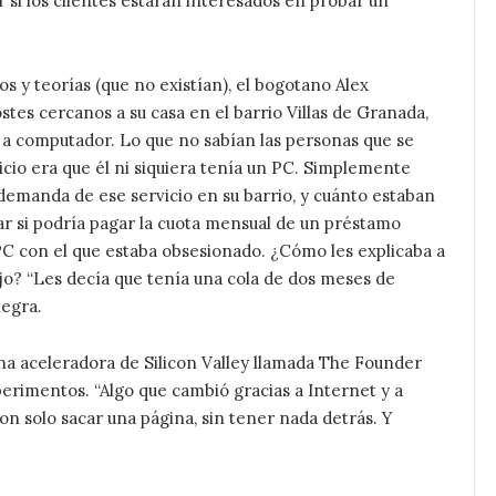
er si los clientes estarán interesados en probar un
ros y teorías (que no existían), el bogotano Alex
tes cercanos a su casa en el barrio Villas de Granada,
s a computador. Lo que no sabían las personas que se
icio era que él ni siquiera tenía un PC. Simplemente
demanda de ese servicio en su barrio, y cuánto estaban
lar si podría pagar la cuota mensual de un préstamo
C con el que estaba obsesionado. ¿Cómo les explicaba a
ajo? “Les decía que tenía una cola de dos meses de
negra.
na aceleradora de Silicon Valley llamada The Founder
perimentos. “Algo que cambió gracias a Internet y a
n solo sacar una página, sin tener nada detrás. Y