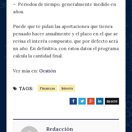
– Periodos de tiempo, generalmente medido en
años.
Puede que te pidan las aportaciones que tienes
pensado hacer anualmente y el plazo en el que se
revisa el interés compuesto, que por defecto será
un año. En definitiva, con estos datos el programa
calcula la cantidad final.
Ver más en:
Gestión
TAGS:
Finanzas
Interés
more
F
T
G
L
a
w
o
i
c
i
o
n
e
t
g
k
Redacción
b
t
l
e