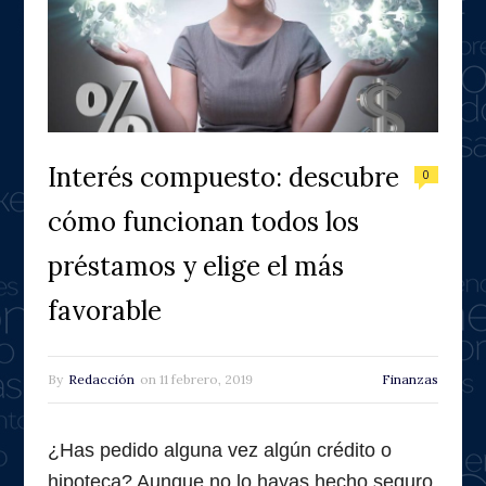
Interés compuesto: descubre
0
cómo funcionan todos los
préstamos y elige el más
favorable
By
Redacción
on
11 febrero, 2019
Finanzas
¿Has pedido alguna vez algún crédito
o
hipoteca? Aunque no lo hayas hecho seguro