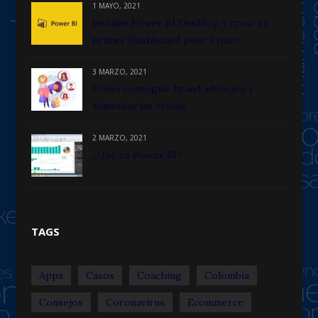
1 MAYO, 2021
Instalar Power BI Desktop y crear tu
primer Dashboard paso a paso
3 MARZO, 2021
Cómo conseguir brand advocacy y
aumentar las ventas
2 MARZO, 2021
¿Qué es Power BI?
TAGS
Apps
Casos
Coaching
Colombia
Consejos
Coronavirus
Ecommerce