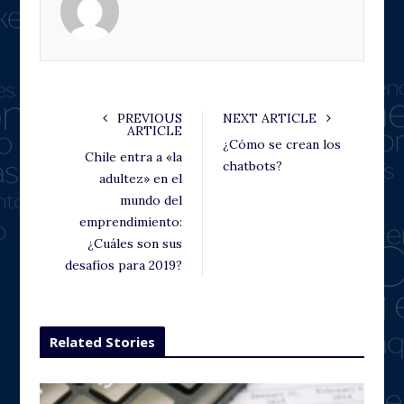
o
e
e
d
o
r
+
I
k
n
PREVIOUS
NEXT ARTICLE
ARTICLE
¿Cómo se crean los
Chile entra a «la
chatbots?
adultez» en el
mundo del
emprendimiento:
¿Cuáles son sus
desafíos para 2019?
Related Stories