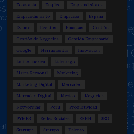
Economía
Empleo
Emprendedores
Emprendimiento
Empresas
España
Evento
Eventos
Finanzas
Gestión
Gestión de Negocios
Gestión Empresarial
Google
Herramientas
Innovación
Latinoamérica
Liderazgo
Marca Personal
Marketing
Marketing Digital
Mercadeo
Mercadeo Digital
México
Negocios
Networking
Perú
Productividad
PYMES
Redes Sociales
RRHH
SEO
Startups
Starups
Talento