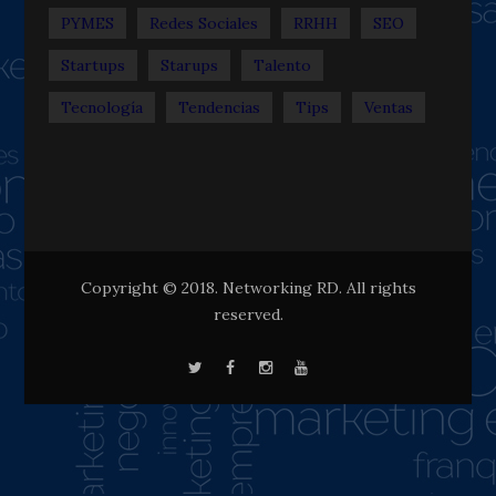
PYMES
Redes Sociales
RRHH
SEO
Startups
Starups
Talento
Tecnología
Tendencias
Tips
Ventas
Copyright © 2018. Networking RD. All rights
reserved.
T
F
I
y
w
a
n
o
i
c
s
u
t
e
t
t
t
b
a
u