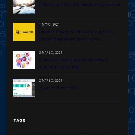
Diferencia entre administrar y gestionar
1 MAYO, 2021
Instalar Power BI Desktop y crear tu
primer Dashboard paso a paso
3 MARZO, 2021
Cómo conseguir brand advocacy y
aumentar las ventas
2 MARZO, 2021
¿Qué es Power BI?
TAGS