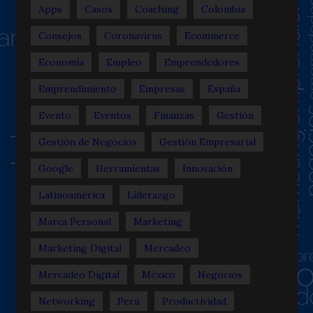
Apps
Casos
Coaching
Colombia
Consejos
Coronavirus
Ecommerce
Economía
Empleo
Emprendedores
Emprendimiento
Empresas
España
Evento
Eventos
Finanzas
Gestión
Gestión de Negocios
Gestión Empresarial
Google
Herramientas
Innovación
Latinoamérica
Liderazgo
Marca Personal
Marketing
Marketing Digital
Mercadeo
Mercadeo Digital
México
Negocios
Networking
Perú
Productividad