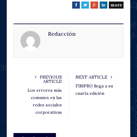
more
F
T
G
L
a
w
o
i
c
i
o
n
e
t
g
k
Redacción
b
t
l
e
o
e
e
d
o
r
+
I
k
n
PREVIOUS
NEXT ARTICLE
ARTICLE
FIMPRO llega a su
Los errores más
cuarta edición
comunes en las
redes sociales
corporativas