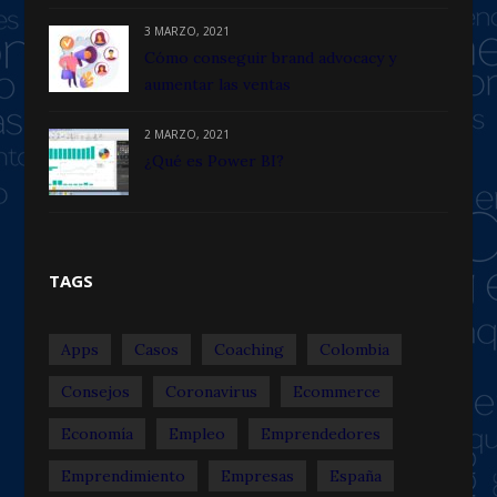
3 MARZO, 2021
Cómo conseguir brand advocacy y
aumentar las ventas
2 MARZO, 2021
¿Qué es Power BI?
TAGS
Apps
Casos
Coaching
Colombia
Consejos
Coronavirus
Ecommerce
Economía
Empleo
Emprendedores
Emprendimiento
Empresas
España