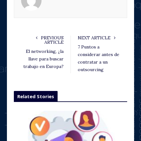
o
r
+
I
k
n
PREVIOUS
NEXT ARTICLE
ARTICLE
7 Puntos a
El networking, ¿la
considerar antes de
llave para buscar
contratar a un
trabajo en Europa?
outsourcing
Related Stories