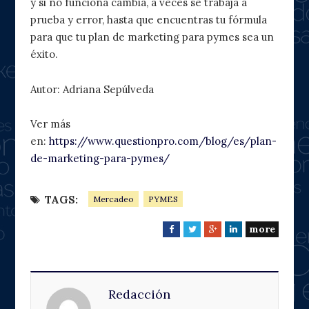
y si no funciona cambia, a veces se trabaja a
prueba y error, hasta que encuentras tu fórmula
para que tu plan de marketing para pymes sea un
éxito.
Autor: Adriana Sepúlveda
Ver más
en:
https://www.questionpro.com/blog/es/plan-
de-marketing-para-pymes/
TAGS:
Mercadeo
PYMES
more
F
T
G
L
a
w
o
i
c
i
o
n
e
t
g
k
Redacción
b
t
l
e
o
e
e
d