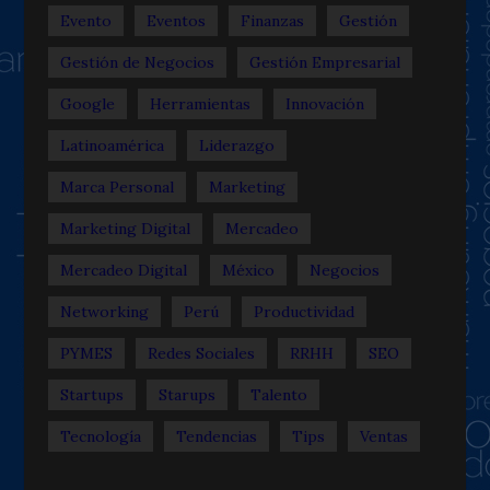
Evento
Eventos
Finanzas
Gestión
Gestión de Negocios
Gestión Empresarial
Google
Herramientas
Innovación
Latinoamérica
Liderazgo
Marca Personal
Marketing
Marketing Digital
Mercadeo
Mercadeo Digital
México
Negocios
Networking
Perú
Productividad
PYMES
Redes Sociales
RRHH
SEO
Startups
Starups
Talento
Tecnología
Tendencias
Tips
Ventas