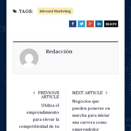
TAGS:
Inbound Marketing
more
F
T
G
L
a
w
o
i
c
i
o
n
e
t
g
k
Redacción
b
t
l
e
o
e
e
d
o
r
+
I
k
n
PREVIOUS
NEXT ARTICLE
ARTICLE
Negocios que
Utiliza el
pueden ponerse en
emprendimiento
marcha para iniciar
para elevar la
una carrera como
competitividad de tu
emprendedor