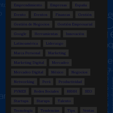
Emprendimiento
Empresas
España
Evento
Eventos
Finanzas
Gestión
Gestión de Negocios
Gestión Empresarial
Google
Herramientas
Innovación
Latinoamérica
Liderazgo
Marca Personal
Marketing
Marketing Digital
Mercadeo
Mercadeo Digital
México
Negocios
Networking
Perú
Productividad
PYMES
Redes Sociales
RRHH
SEO
Startups
Starups
Talento
Tecnología
Tendencias
Tips
Ventas