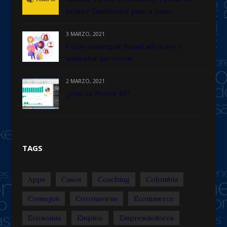
primer Dashboard paso a paso
3 MARZO, 2021
Cómo conseguir brand advocacy y
aumentar las ventas
2 MARZO, 2021
¿Qué es Power BI?
TAGS
Apps
Casos
Coaching
Colombia
Consejos
Coronavirus
Ecommerce
Economía
Empleo
Emprendedores