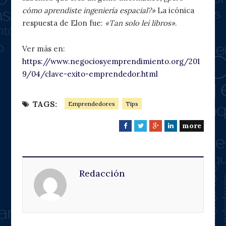
cómo aprendiste ingeniería espacial?»
La icónica
respuesta de Elon fue:
«Tan solo leí libros»
.
Ver más en:
https://www.negociosyemprendimiento.org/201
9/04/clave-exito-emprendedor.html
TAGS:
Emprendedores
Tips
more
F
T
G
L
a
w
o
i
c
i
o
n
e
t
g
k
Redacción
b
t
l
e
o
e
e
d
o
r
+
I
k
n