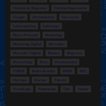
Gestión de Negocios
Gestión Empresarial
Google
Herramientas
Innovación
Latinoamérica
Liderazgo
Marca Personal
Marketing
Marketing Digital
Mercadeo
Mercadeo Digital
México
Negocios
Networking
Perú
Productividad
PYMES
Redes Sociales
RRHH
SEO
Startups
Starups
Talento
Tecnología
Tendencias
Tips
Ventas