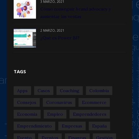
3 MARZO, 2021
Cómo conseguir brand advocacy y
aumentar las ventas
2 MARZO, 2021
¿Qué es Power BI?
TAGS
Apps
Casos
Coaching
Colombia
Consejos
Coronavirus
Ecommerce
Economía
Empleo
Emprendedores
Emprendimiento
Empresas
España
Evento
Eventos
Finanzas
Gestión