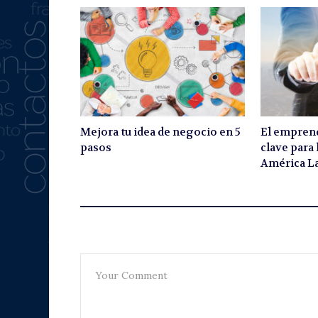
Mejora tu idea de negocio en 5
El empren
pasos
clave para
América La
Leave A Reply