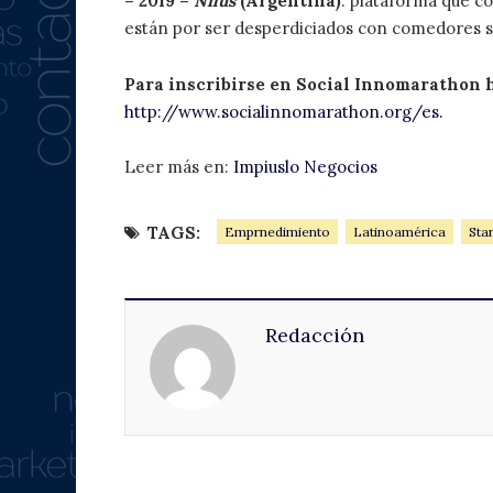
– 2019 –
Nilus
(Argentina)
: plataforma que c
están por ser desperdiciados con comedores s
Para inscribirse en Social Innomarathon 
http://www.socialinnomarathon.org/es.
Leer más en:
Impiuslo Negocios
TAGS:
Emprnedimiento
Latinoamérica
Sta
Redacción