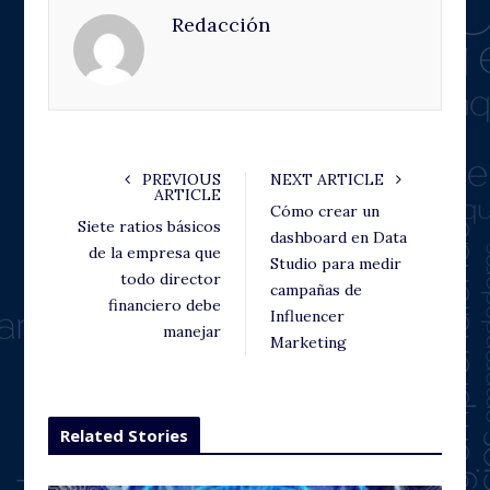
Redacción
b
t
l
e
o
e
e
d
o
r
+
I
k
n
PREVIOUS
NEXT ARTICLE
ARTICLE
Cómo crear un
Siete ratios básicos
dashboard en Data
de la empresa que
Studio para medir
todo director
campañas de
financiero debe
Influencer
manejar
Marketing
Related Stories