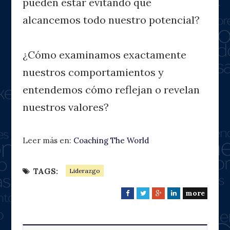
pueden estar evitando que
alcancemos todo nuestro potencial?
¿Cómo examinamos exactamente
nuestros comportamientos y
entendemos cómo reflejan o revelan
nuestros valores?
Leer más en:
Coaching The World
TAGS:
Liderazgo
more
F
T
G
L
a
w
o
i
c
i
o
n
e
t
g
k