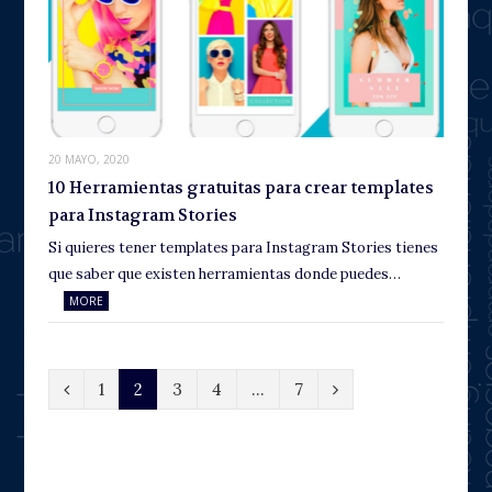
20 MAYO, 2020
10 Herramientas gratuitas para crear templates
para Instagram Stories
Si quieres tener templates para Instagram Stories tienes
que saber que existen herramientas donde puedes…
MORE
P
N
1
2
3
4
…
7
r
e
e
x