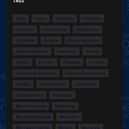
TAGS
Apps
Casos
Coaching
Colombia
Consejos
Coronavirus
Ecommerce
Economía
Empleo
Emprendedores
Emprendimiento
Empresas
España
Evento
Eventos
Finanzas
Gestión
Gestión de Negocios
Gestión Empresarial
Google
Herramientas
Innovación
Latinoamérica
Liderazgo
Marca Personal
Marketing
Marketing Digital
Mercadeo
Mercadeo Digital
México
Negocios