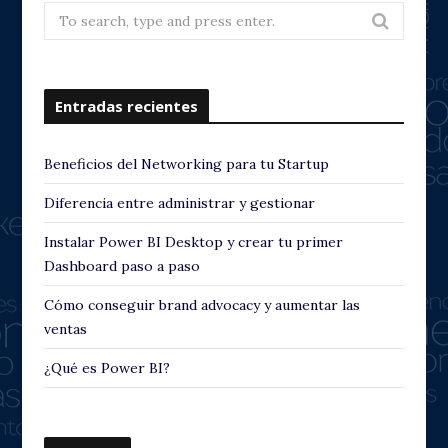
v
t
Search
for:
i
o
Entradas recientes
u
s
Beneficios del Networking para tu Startup
Diferencia entre administrar y gestionar
Instalar Power BI Desktop y crear tu primer
Dashboard paso a paso
Cómo conseguir brand advocacy y aumentar las
ventas
¿Qué es Power BI?