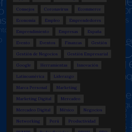
Consejos
Coronavirus
Ecommerce
Economía
Empleo
Emprendedores
Emprendimiento
Empresas
España
Evento
Eventos
Finanzas
Gestión
Gestión de Negocios
Gestión Empresarial
Google
Herramientas
Innovación
Latinoamérica
Liderazgo
Marca Personal
Marketing
Marketing Digital
Mercadeo
Mercadeo Digital
México
Negocios
Networking
Perú
Productividad