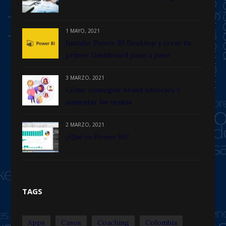
1 MAYO, 2021
Instalar Power BI Desktop y crear tu
primer Dashboard paso a paso
3 MARZO, 2021
Cómo conseguir brand advocacy y
aumentar las ventas
2 MARZO, 2021
¿Qué es Power BI?
TAGS
Apps
Casos
Coaching
Colombia