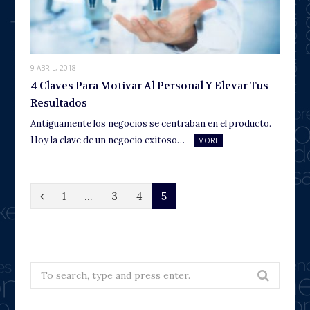
9 ABRIL, 2018
4 Claves Para Motivar Al Personal Y Elevar Tus
Resultados
Antiguamente los negocios se centraban en el producto.
Hoy la clave de un negocio exitoso…
MORE
P
1
…
3
4
5
r
e
v
Search
for:
i