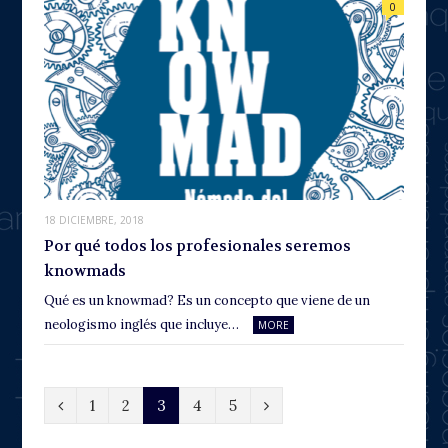
0
18 DICIEMBRE, 2018
Por qué todos los profesionales seremos
knowmads
Qué es un knowmad? Es un concepto que viene de un
neologismo inglés que incluye…
MORE
P
N
1
2
3
4
5
r
e