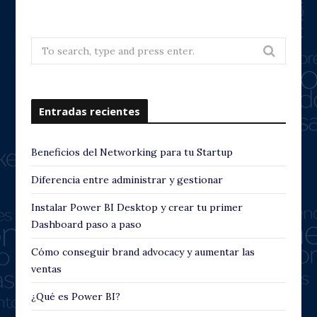
e
x
v
t
Search
for:
i
o
Entradas recientes
u
s
Beneficios del Networking para tu Startup
Diferencia entre administrar y gestionar
Instalar Power BI Desktop y crear tu primer
Dashboard paso a paso
Cómo conseguir brand advocacy y aumentar las
ventas
¿Qué es Power BI?