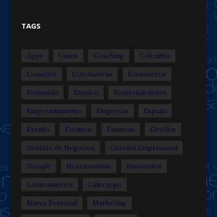
TAGS
Apps
Casos
Coaching
Colombia
Consejos
Coronavirus
Ecommerce
Economía
Empleo
Emprendedores
Emprendimiento
Empresas
España
Evento
Eventos
Finanzas
Gestión
Gestión de Negocios
Gestión Empresarial
Google
Herramientas
Innovación
Latinoamérica
Liderazgo
Marca Personal
Marketing