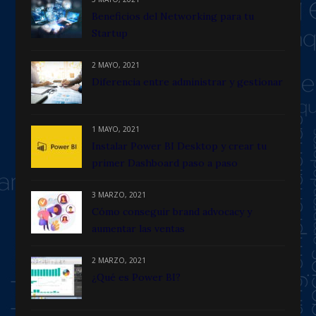
Beneficios del Networking para tu
Startup
2 MAYO, 2021
Diferencia entre administrar y gestionar
1 MAYO, 2021
Instalar Power BI Desktop y crear tu
primer Dashboard paso a paso
3 MARZO, 2021
Cómo conseguir brand advocacy y
aumentar las ventas
2 MARZO, 2021
¿Qué es Power BI?