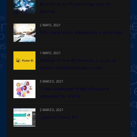
Beneficios del Networking para tu
Startup
2 MAYO, 2021
Diferencia entre administrar y gestionar
1 MAYO, 2021
Instalar Power BI Desktop y crear tu
primer Dashboard paso a paso
3 MARZO, 2021
Cómo conseguir brand advocacy y
aumentar las ventas
2 MARZO, 2021
¿Qué es Power BI?