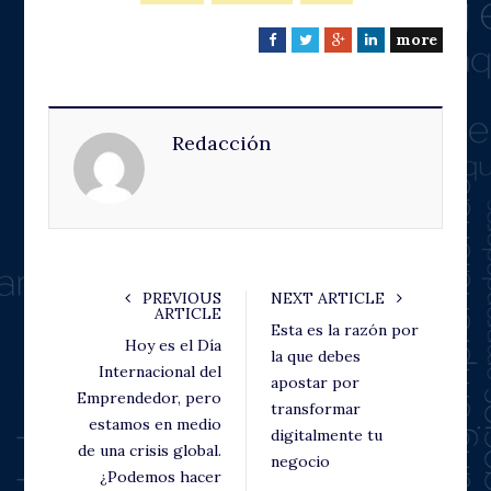
more
F
T
G
L
a
w
o
i
c
i
o
n
e
t
g
k
Redacción
b
t
l
e
o
e
e
d
o
r
+
I
k
n
PREVIOUS
NEXT ARTICLE
ARTICLE
Esta es la razón por
Hoy es el Día
la que debes
Internacional del
apostar por
Emprendedor, pero
transformar
estamos en medio
digitalmente tu
de una crisis global.
negocio
¿Podemos hacer