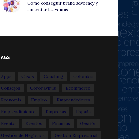
Cómo conseguir brand advocacy y
aumentar las ventas
TAGS
Apps
Casos
Coaching
Colombia
Consejos
Coronavirus
Ecommerce
Economía
Empleo
Emprendedores
Emprendimiento
Empresas
España
Evento
Eventos
Finanzas
Gestión
Gestión de Negocios
Gestión Empresarial