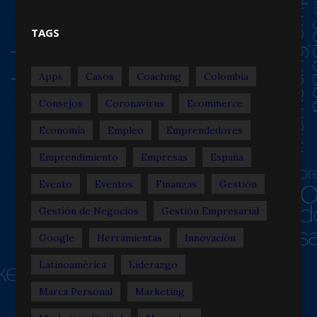
TAGS
Apps
Casos
Coaching
Colombia
Consejos
Coronavirus
Ecommerce
Economía
Empleo
Emprendedores
Emprendimiento
Empresas
España
Evento
Eventos
Finanzas
Gestión
Gestión de Negocios
Gestión Empresarial
Google
Herramientas
Innovación
Latinoamérica
Liderazgo
Marca Personal
Marketing