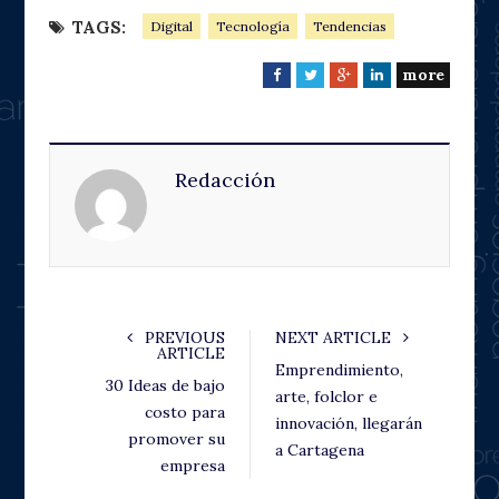
TAGS:
Digital
Tecnología
Tendencias
more
F
T
G
L
a
w
o
i
c
i
o
n
e
t
g
k
Redacción
b
t
l
e
o
e
e
d
o
r
+
I
k
n
PREVIOUS
NEXT ARTICLE
ARTICLE
Emprendimiento,
30 Ideas de bajo
arte, folclor e
costo para
innovación, llegarán
promover su
a Cartagena
empresa