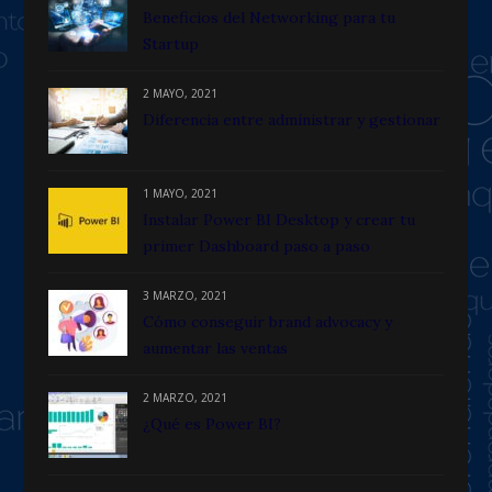
Beneficios del Networking para tu
Startup
2 MAYO, 2021
Diferencia entre administrar y gestionar
1 MAYO, 2021
Instalar Power BI Desktop y crear tu
primer Dashboard paso a paso
3 MARZO, 2021
Cómo conseguir brand advocacy y
aumentar las ventas
2 MARZO, 2021
¿Qué es Power BI?