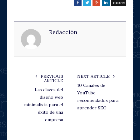
more
F
T
G
L
a
w
o
i
c
i
o
n
e
t
g
k
Redacción
b
t
l
e
o
e
e
d
o
r
+
I
k
n
PREVIOUS
NEXT ARTICLE
ARTICLE
10 Canales de
Las claves del
YouTube
diseño web
recomendados para
minimalista para el
aprender SEO
éxito de una
empresa