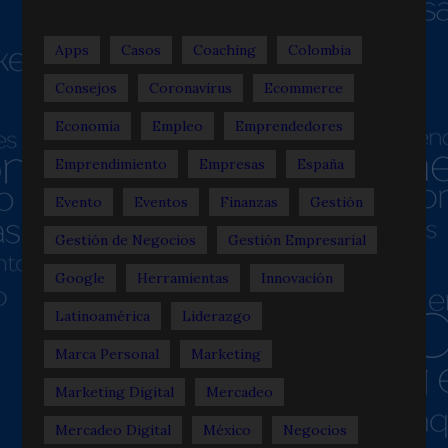
Apps
Casos
Coaching
Colombia
Consejos
Coronavirus
Ecommerce
Economía
Empleo
Emprendedores
Emprendimiento
Empresas
España
Evento
Eventos
Finanzas
Gestión
Gestión de Negocios
Gestión Empresarial
Google
Herramientas
Innovación
Latinoamérica
Liderazgo
Marca Personal
Marketing
Marketing Digital
Mercadeo
Mercadeo Digital
México
Negocios