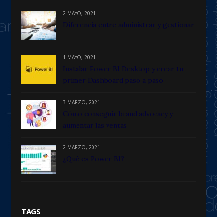
2 MAYO, 2021
Diferencia entre administrar y gestionar
1 MAYO, 2021
Instalar Power BI Desktop y crear tu
primer Dashboard paso a paso
3 MARZO, 2021
Cómo conseguir brand advocacy y
aumentar las ventas
2 MARZO, 2021
¿Qué es Power BI?
TAGS