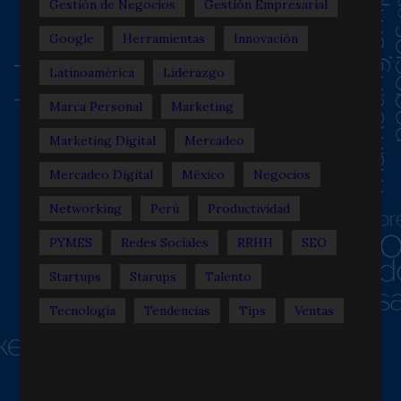
Gestión de Negocios
Gestión Empresarial
Google
Herramientas
Innovación
Latinoamérica
Liderazgo
Marca Personal
Marketing
Marketing Digital
Mercadeo
Mercadeo Digital
México
Negocios
Networking
Perú
Productividad
PYMES
Redes Sociales
RRHH
SEO
Startups
Starups
Talento
Tecnología
Tendencias
Tips
Ventas