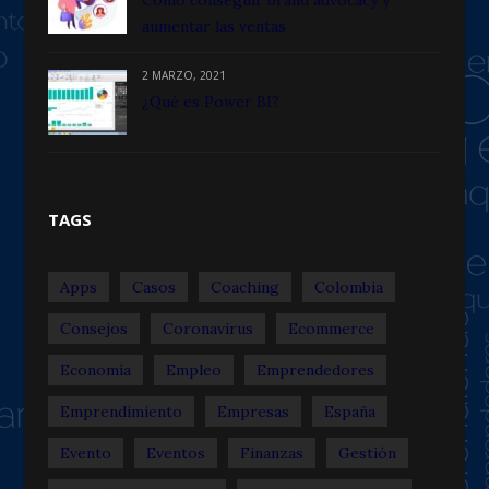
aumentar las ventas
2 MARZO, 2021
¿Qué es Power BI?
TAGS
Apps
Casos
Coaching
Colombia
Consejos
Coronavirus
Ecommerce
Economía
Empleo
Emprendedores
Emprendimiento
Empresas
España
Evento
Eventos
Finanzas
Gestión