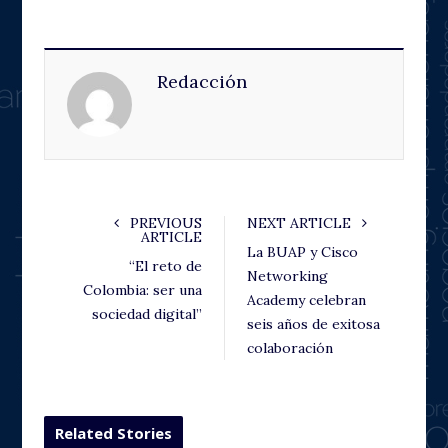
a
w
o
i
c
i
o
n
e
t
g
k
Redacción
b
t
l
e
o
e
e
d
o
r
+
I
k
n
PREVIOUS
NEXT ARTICLE
ARTICLE
La BUAP y Cisco
“El reto de
Networking
Colombia: ser una
Academy celebran
sociedad digital”
seis años de exitosa
colaboración
Related Stories