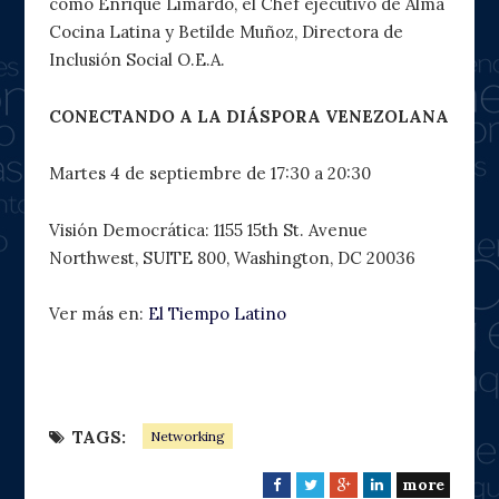
como Enrique Limardo, el Chef ejecutivo de Alma
Cocina Latina y Betilde Muñoz, Directora de
Inclusión Social O.E.A.
CONECTANDO A LA DIÁSPORA VENEZOLANA
Martes 4 de septiembre de 17:30 a 20:30
Visión Democrática: 1155 15th St. Avenue
Northwest, SUITE 800, Washington, DC 20036
Ver más en:
El Tiempo Latino
TAGS:
Networking
more
F
T
G
L