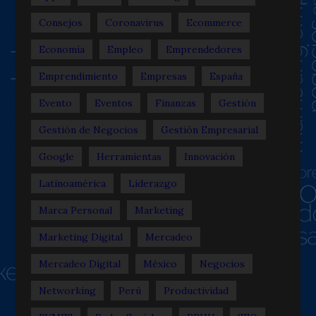
Consejos
Coronavirus
Ecommerce
Economía
Empleo
Emprendedores
Emprendimiento
Empresas
España
Evento
Eventos
Finanzas
Gestión
Gestión de Negocios
Gestión Empresarial
Google
Herramientas
Innovación
Latinoamérica
Liderazgo
Marca Personal
Marketing
Marketing Digital
Mercadeo
Mercadeo Digital
México
Negocios
Networking
Perú
Productividad