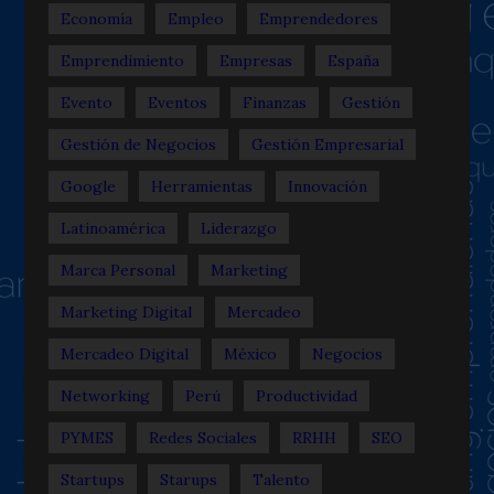
Economía
Empleo
Emprendedores
Emprendimiento
Empresas
España
Evento
Eventos
Finanzas
Gestión
Gestión de Negocios
Gestión Empresarial
Google
Herramientas
Innovación
Latinoamérica
Liderazgo
Marca Personal
Marketing
Marketing Digital
Mercadeo
Mercadeo Digital
México
Negocios
Networking
Perú
Productividad
PYMES
Redes Sociales
RRHH
SEO
Startups
Starups
Talento