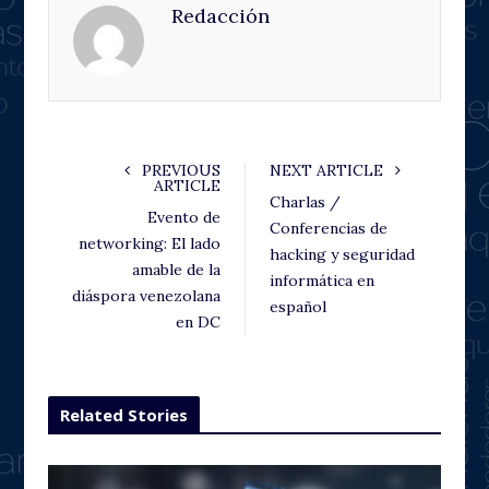
Redacción
b
t
l
e
o
e
e
d
o
r
+
I
k
n
PREVIOUS
NEXT ARTICLE
ARTICLE
Charlas /
Evento de
Conferencias de
networking: El lado
hacking y seguridad
amable de la
informática en
diáspora venezolana
español
en DC
Related Stories