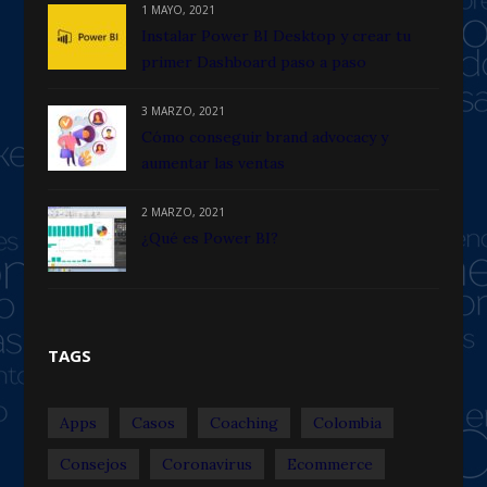
1 MAYO, 2021
Instalar Power BI Desktop y crear tu
primer Dashboard paso a paso
3 MARZO, 2021
Cómo conseguir brand advocacy y
aumentar las ventas
2 MARZO, 2021
¿Qué es Power BI?
TAGS
Apps
Casos
Coaching
Colombia
Consejos
Coronavirus
Ecommerce