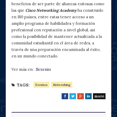
beneficios de ser parte de alianzas exitosas como
las que
Cisco Networking Academy
ha construido
en 180 países, entre estas tener acceso a un
amplio programa de habilidades y formación
profesional con reputación a nivel global, así
como la posibilidad de mantener actualizada a la
comunidad estudiantil en el área de redes, a
través de una preparación encaminada al éxito,
en un mundo conectado.
Ver más en:
Sexenio
TAGS:
Eventos
Networking
more
F
T
G
L
a
w
o
i
c
i
o
n
e
t
g
k